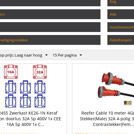
aeg
tric
abb
installatietech
eveiligingsstekker
kabelhaspels
op prijs: Laag naar hoog
15 Per pagina
2455 Zwerkast KE26-1N Keraf
Reefer Cable 10 meter 4
lon doorlus 32A 5p 400V 1x CEE
Stekker(Male) 32A 4-polig 
16A 5p 400V 1x C...
Contrastekker(Fem...