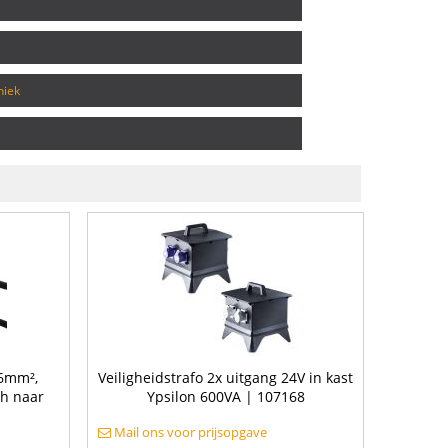
niek
G6mm²,
Veiligheidstrafo 2x uitgang 24V in kast
3h naar
Ypsilon 600VA | 107168
Mail ons voor prijsopgave