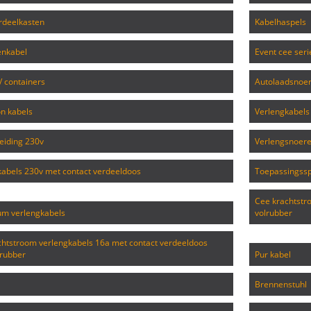
rdeelkasten
kabelhaspels
enkabel
event cee ser
 / containers
autolaadsnoe
on kabels
verlengkabel
leiding 230v
verlengsnoer
gkabels 230v met contact verdeeldoos
toepassingssp
cee krachtstroomkabels 32a met contact verdeeldoos 400v
ium verlengkabels
volrubber
lrubber
pur kabel
brennenstuhl