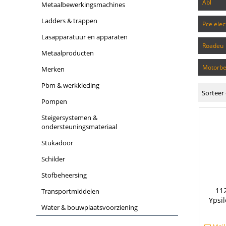
abl
metaalbewerkingsmachines
ladders & trappen
pce elec
lasapparatuur en apparaten
roadeu
metaalproducten
motorb
merken
pbm & werkkleding
Sorteer 
pompen
steigersystemen &
ondersteuningsmateriaal
stukadoor
schilder
stofbeheersing
11
transportmiddelen
Ypsi
water & bouwplaatsvoorziening