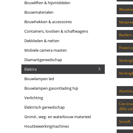
bouwliften & hijsmiddelen
wandve
bouwmaterialen
bouwhekken & accessoires
neopre
containers, loodsen & schaftwagens
reefers
dekkleden & netten
powerc
mobiele camera masten
diamantgereedschap
verleng
elektra
verlen
bouwlampen led
bouwlampen gasontlading hqi
alumin
verlichting
cee krachtstroom verlengkabels 16a met contact verdeeldoos
elektrisch gereedschap
400v vo
grond-, weg- en waterbouw materieel
sirox®
houtbewerkingmachines