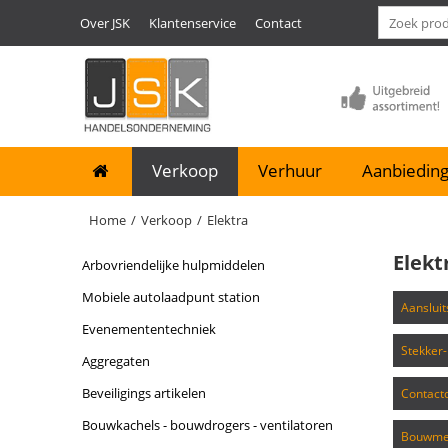
Over JSK
Klantenservice
Contact
Verkoop
Verhuur
Aanbieding
Home
/
Verkoop
/
Elektra
Elekt
arbovriendelijke hulpmiddelen
mobiele autolaadpunt station
aanslu
evenemententechniek
stekker
aggregaten
beveiligings artikelen
contac
bouwkachels - bouwdrogers - ventilatoren
bouwme