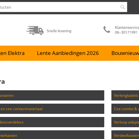
en Elektra
Lente Aanbiedingen 2026
Bouwnieu
ra
itsnoeren
verlengkabels
- en cee contactmateriaal
cee combo & 
tdoosverdelers
verloop adapt
terkasten
verdeelkasten