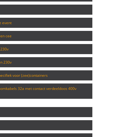
ie event
ren cee
s 230v
en 230v
ecifiek voor (zee)containers