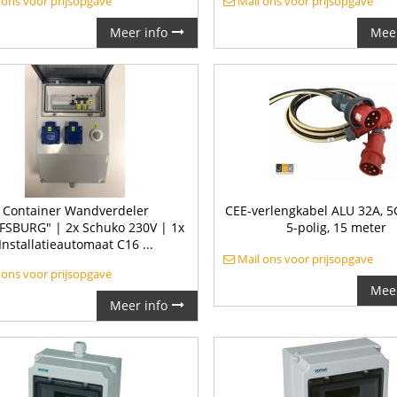
 ons voor prijsopgave
Mail ons voor prijsopgave
Meer info
Meer
Container Wandverdeler
CEE-verlengkabel ALU 32A, 5
SBURG" | 2x Schuko 230V | 1x
5-polig, 15 meter
Installatieautomaat C16 ...
Mail ons voor prijsopgave
 ons voor prijsopgave
Meer
Meer info