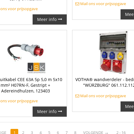
Mail ons voor prijsopgave
 ons voor prijsopgave
Meer
Meer info
uitkabel CEE 63A 5p 5,0 m 5x10
VOTHA® wandverdeler - bed
mm² H07RN-F, Gestript +
"WÜRZBURG" 061.112.11
Adereindhulzen, 123403
Mail ons voor prijsopgave
 ons voor prijsopgave
Meer
Meer info
→
IGE
1
2
3
4
5
6
7
8
VOLGENDE
2 - 16