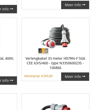
Meer info
 info
G6, 400V,
Verlengkabel 33 meter H07RN-F 5G6
CEE 63/5/400 - type N3350600235 -
106866
Adviesprijs:
€
295,00
Meer info
 info