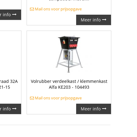
Mail ons voor prijsopgave
 info
Meer info
raad 32A
Volrubber verdeelkast / klemmenkast
21-15
Alfa KE203 - 104493
Mail ons voor prijsopgave
 info
Meer info