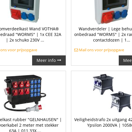
oomverdeelkast Wand VOTHA®
Wandverdeler | Lege behu
bedraad "WORMS" | 1x CEE 32A
onbedraad "WORMS" | 2x ra
| 2x schuko 230V ...
contactdozen | 1...
 ons voor prijsopgave
Mail ons voor prijsopgave
Meer info
Meer
elkast rubber "GELNHAUSEN" |
Veiligheidstrafo 2x uitgang 4
voerkabel 2 meter met stekker
Ypsilon 2000VA | 1058
63A | 011.33X....