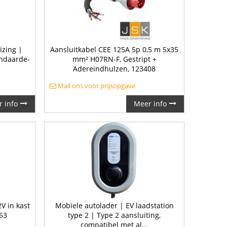
izing |
Aansluitkabel CEE 125A 5p 0,5 m 5x35
ndaarde-
mm² H07RN-F, Gestript +
Adereindhulzen, 123408
Mail ons voor prijsopgave
 info
Meer info
2V in kast
Mobiele autolader | EV laadstation
63
type 2 | Type 2 aansluiting,
compatibel met al...