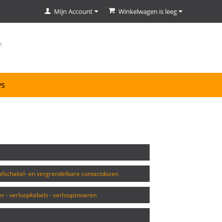
Mijn Account
Winkelwagen is leeg
ws
afschakel- en vergrendelbare contactdozen
er - verloopkabels - verloopsnoeren