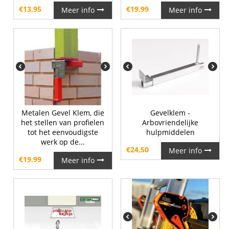
€
13,95
€
19,99
Meer info
Meer info
Metalen Gevel Klem, die
Gevelklem -
het stellen van profielen
Arbovriendelijke
tot het eenvoudigste
hulpmiddelen
werk op de...
€
24,50
Meer info
€
19,99
Meer info