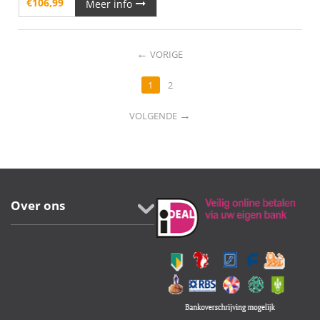
€
106,99
Meer info
←
VORIGE
1
2
→
VOLGENDE
Over ons