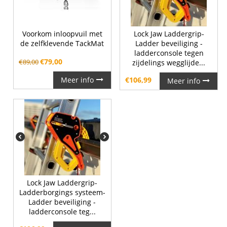
Voorkom inloopvuil met
Lock Jaw Laddergrip-
de zelfklevende TackMat
Ladder beveiliging -
ladderconsole tegen
€
79,00
€
89,00
zijdelings wegglijde...
Meer info
€
106,99
Meer info
Lock Jaw Laddergrip-
Ladderborgings systeem-
Ladder beveiliging -
ladderconsole teg...