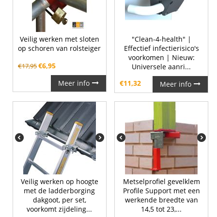
Veilig werken met sloten
"Clean-4-health" |
op schoren van rolsteiger
Effectief infectierisico's
voorkomen | Nieuw:
€
6,95
€
17,95
Universele aanri...
Meer info
€
11,32
Meer info
Veilig werken op hoogte
Metselprofiel gevelklem
met de ladderborging
Profile Support met een
dakgoot, per set,
werkende breedte van
voorkomt zijdeling...
14,5 tot 23,...