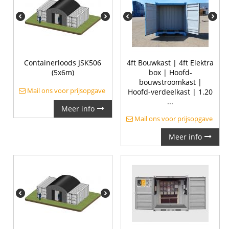
Containerloods JSK506
4ft Bouwkast | 4ft Elektra
(5x6m)
box | Hoofd-
bouwstroomkast |
Mail ons voor prijsopgave
Hoofd-verdeelkast | 1.20
...
Meer info
Mail ons voor prijsopgave
Meer info