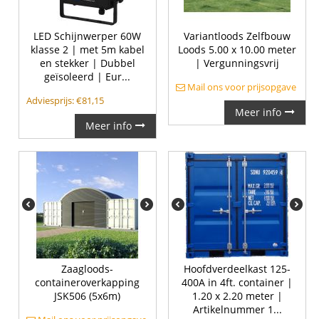
LED Schijnwerper 60W
Variantloods Zelfbouw
klasse 2 | met 5m kabel
Loods 5.00 x 10.00 meter
en stekker | Dubbel
| Vergunningsvrij
geïsoleerd | Eur...
Mail ons voor prijsopgave
Adviesprijs:
€
81,15
Meer info
Meer info
Zaagloods-
Hoofdverdeelkast 125-
containeroverkapping
400A in 4ft. container |
JSK506 (5x6m)
1.20 x 2.20 meter |
Artikelnummer 1...