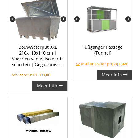
Bouwwaterput XXL
Fußgänger Passage
210x110x110 cm |
(Tunnel)
Voorzien van geïsoleerde
Mail ons voor prijsopgave
schotten | Gegalvanise...
Meer info
Adviesprijs:
€
1.039,00
Meer info