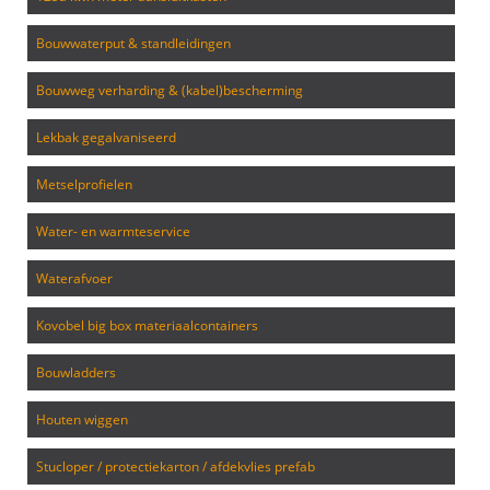
bouwwaterput & standleidingen
bouwweg verharding & (kabel)bescherming
lekbak gegalvaniseerd
metselprofielen
water- en warmteservice
waterafvoer
kovobel big box materiaalcontainers
bouwladders
houten wiggen
stucloper / protectiekarton / afdekvlies prefab