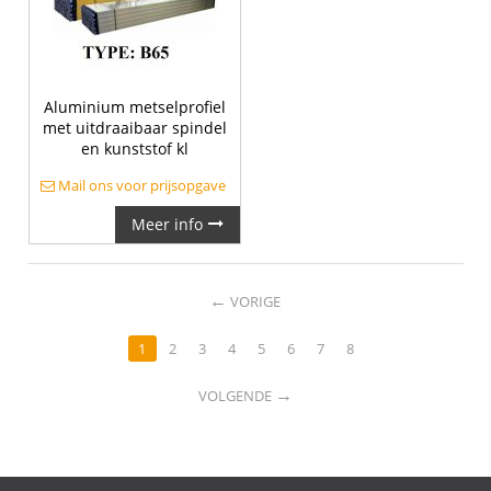
Aluminium metselprofiel
met uitdraaibaar spindel
en kunststof kl
Mail ons voor prijsopgave
Meer info
←
VORIGE
1
2
3
4
5
6
7
8
→
VOLGENDE