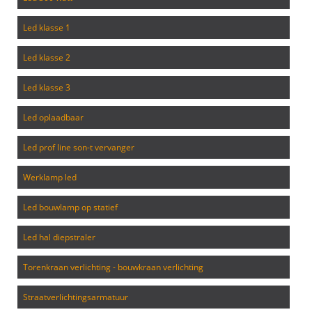
led klasse 1
led klasse 2
led klasse 3
led oplaadbaar
led prof line son-t vervanger
werklamp led
led bouwlamp op statief
led hal diepstraler
torenkraan verlichting - bouwkraan verlichting
straatverlichtingsarmatuur