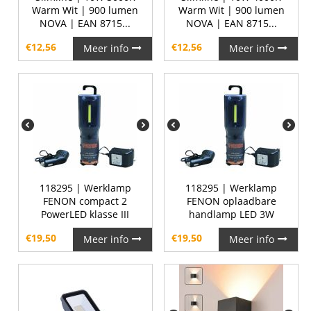
Warm Wit | 900 lumen
Warm Wit | 900 lumen
NOVA | EAN 8715...
NOVA | EAN 8715...
€
12,56
€
12,56
Meer info
Meer info
118295 | Werklamp
118295 | Werklamp
FENON compact 2
FENON oplaadbare
PowerLED klasse III
handlamp LED 3W
€
19,50
€
19,50
Meer info
Meer info