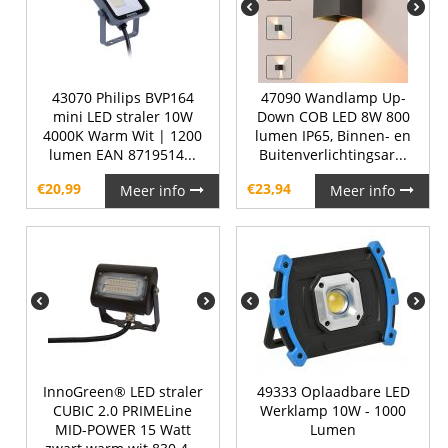
43070 Philips BVP164
47090 Wandlamp Up-
mini LED straler 10W
Down COB LED 8W 800
4000K Warm Wit | 1200
lumen IP65, Binnen- en
lumen EAN 8719514...
Buitenverlichtingsar...
€
20,99
€
23,94
Meer info
Meer info
InnoGreen® LED straler
49333 Oplaadbare LED
CUBIC 2.0 PRIMELine
Werklamp 10W - 1000
MID-POWER 15 Watt
Lumen