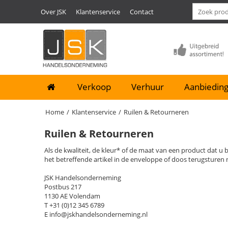
Over JSK
Klantenservice
Contact
Verkoop
Verhuur
Aanbieding
Home
/
Klantenservice
/
Ruilen & Retourneren
Ruilen & Retourneren
Als de kwaliteit, de kleur* of de maat van een product dat u 
het betreffende artikel in de enveloppe of doos terugsturen 
JSK Handelsonderneming
Postbus 217
1130 AE Volendam
T +31 (0)12 345 6789
E info@jskhandelsonderneming.nl