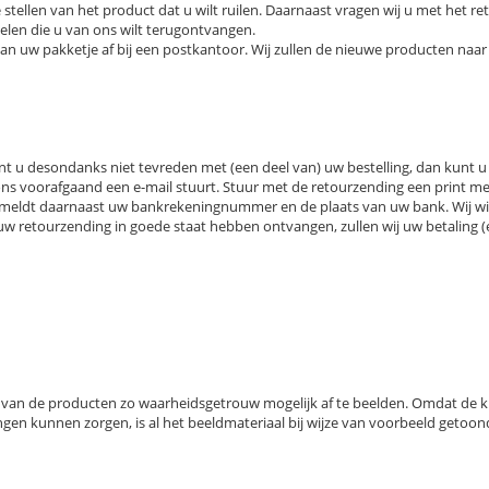
 stellen van het product dat u wilt ruilen. Daarnaast vragen wij u met het 
elen die u van ons wilt terugontvangen.
an uw pakketje af bij een postkantoor. Wij zullen de nieuwe producten naar 
Bent u desondanks niet tevreden met (een deel van) uw bestelling, dan kunt
 u ons voorafgaand een e-mail stuurt. Stuur met de retourzending een print 
rmeldt daarnaast uw bankrekeningnummer en de plaats van uw bank. Wij wil
uw retourzending in goede staat hebben ontvangen, zullen wij uw betaling 
 van de producten zo waarheidsgetrouw mogelijk af te beelden. Omdat de k
ngen kunnen zorgen, is al het beeldmateriaal bij wijze van voorbeeld getoond