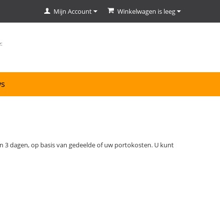
Mijn Account
Winkelwagen is leeg
ws
nnen 3 dagen, op basis van gedeelde of uw portokosten. U kunt