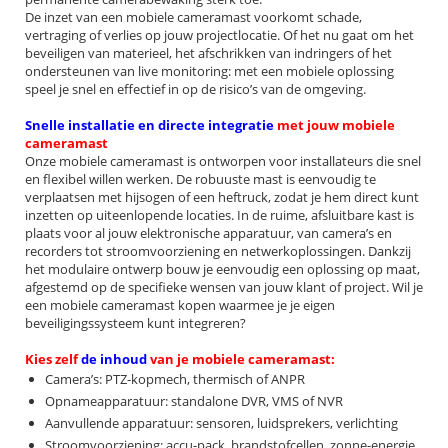
De inzet van een mobiele cameramast voorkomt schade,
vertraging of verlies op jouw projectlocatie. Of het nu gaat om het
beveiligen van materieel, het afschrikken van indringers of het
ondersteunen van live monitoring: met een mobiele oplossing
speel je snel en effectief in op de risico’s van de omgeving.
Snelle installatie en directe integratie
met jouw mobiele
cameramast
Onze mobiele cameramast is ontworpen voor installateurs die snel
en flexibel willen werken. De robuuste mast is eenvoudig te
verplaatsen met hijsogen of een heftruck, zodat je hem direct kunt
inzetten op uiteenlopende locaties. In de ruime, afsluitbare kast is
plaats voor al jouw elektronische apparatuur, van camera’s en
recorders tot stroomvoorziening en netwerkoplossingen. Dankzij
het modulaire ontwerp bouw je eenvoudig een oplossing op maat,
afgestemd op de specifieke wensen van jouw klant of project. Wil je
een mobiele cameramast kopen waarmee je je eigen
beveiligingssysteem kunt integreren?
Kies zelf
de inhoud
van je mobiele cameramast:
Camera’s: PTZ-kopmech, thermisch of ANPR
Opnameapparatuur: standalone DVR, VMS of NVR
Aanvullende apparatuur: sensoren, luidsprekers, verlichting
Stroomvoorziening: accu-pack, brandstofcellen, zonne-energie