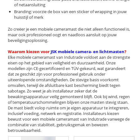
of netaansluiting
Branding: voorzie de box van een sticker of wrapping in jouw
huisstijl of merk
Zo creëer je een mobiele cameramast die niet alleen functioneel is,
maar ook professioneel oogt en naadloos aansluit op jouw
beveiligingsoplossing.
Waarom kiezen voor
JSK mobiele camera- en lichtmasten
?
Elke mobiele cameramast van Indutrade voldoet aan de strengste
eisen op het gebied van veiligheid en duurzaamheid. Onze
modellen zijn CE-gecertificeerd en TÜV-gekeurd, wat garandeert
dat ze geschikt zijn voor professioneel gebruik onder
uiteenlopende omstandigheden. De stevige basis voorkomt
omvallen, terwijl de afsluitbare kast bescherming biedt tegen
sabotage. Zo weet je als installateur zeker dat de
bewakingsapparatuur veilig gemonteerd blijft. Ook bij wind, regen
of temperatuurschommelingen blijven onze masten stevig staan.
De mast biedt volop ruimte om je eigen apparatuur te integreren,
inclusief voeding, netwerk en registratie. Installateurs kiezen
bewust voor een mobiele cameramast van Indutrade vanwege de
combinatie van stabiliteit, gebruiksgemak en bewezen
betrouwbaarheid.