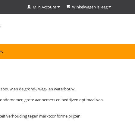
Mijn Account
Winkelwagen is leeg
ws
eitsbouw en de grond-, weg-, en waterbouw.
ge ondernemer, grote aannemers en bedrijven optimaal van
iteit verhouding tegen marktconforme prijzen.