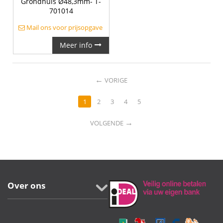
Grondhuls Ø48,3mm- T-
701014
Mail ons voor prijsopgave
Meer info
←
VORIGE
1
2
3
4
5
→
VOLGENDE
Over ons