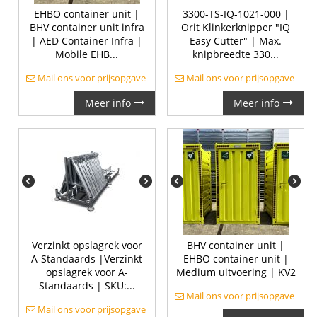
EHBO container unit |
3300-TS-IQ-1021-000 |
BHV container unit infra
Orit Klinkerknipper "IQ
| AED Container Infra |
Easy Cutter" | Max.
Mobile EHB...
knipbreedte 330...
Mail ons voor prijsopgave
Mail ons voor prijsopgave
Meer info
Meer info
Verzinkt opslagrek voor
BHV container unit |
A-Standaards |Verzinkt
EHBO container unit |
opslagrek voor A-
Medium uitvoering | KV2
Standaards | SKU:...
Mail ons voor prijsopgave
Mail ons voor prijsopgave