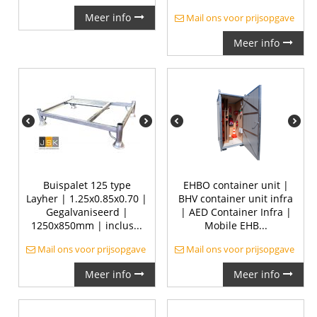
Meer info
Mail ons voor prijsopgave
Meer info
Buispalet 125 type
EHBO container unit |
Layher | 1.25x0.85x0.70 |
BHV container unit infra
Gegalvaniseerd |
| AED Container Infra |
1250x850mm | inclus...
Mobile EHB...
Mail ons voor prijsopgave
Mail ons voor prijsopgave
Meer info
Meer info