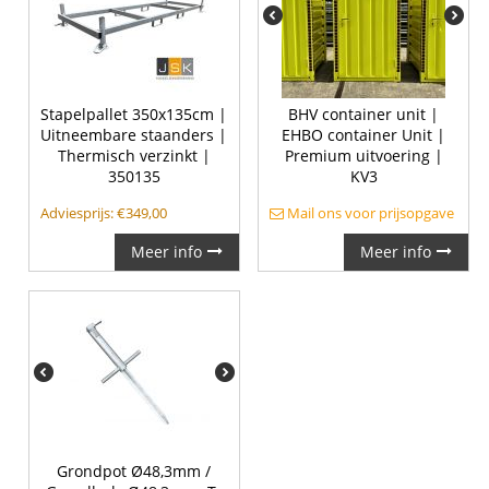
Stapelpallet 350x135cm |
BHV container unit |
Uitneembare staanders |
EHBO container Unit |
Thermisch verzinkt |
Premium uitvoering |
350135
KV3
Adviesprijs:
€
349,00
Mail ons voor prijsopgave
Meer info
Meer info
Grondpot Ø48,3mm /