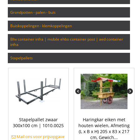
grondpotten - palen - buis
buiskoppelingen - klemkoppelingen
bhv container infra | mobile ehbo container post | aed container
infra
stapelpallets
Stapelpallet zwaar
Haringkar eiken met
300x100 cm | 1010.0025
houten wielen, Afmeting
(L x B x H) 205 x 83 x 217
Mail ons voor prijsopgave
cm, Gewich...