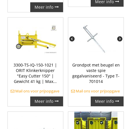
Meer info
Meer info
3300-TS-IQ-150-1021 |
Grondpot met beugel en
ORIT Klinkerknipper
vaste spie
"Easy Cutter 150" |
gegalvaniseerd - Type T-
Gewicht 41 kg | Max...
701014
Mail ons voor prijsopgave
Mail ons voor prijsopgave
Meer info
Meer info