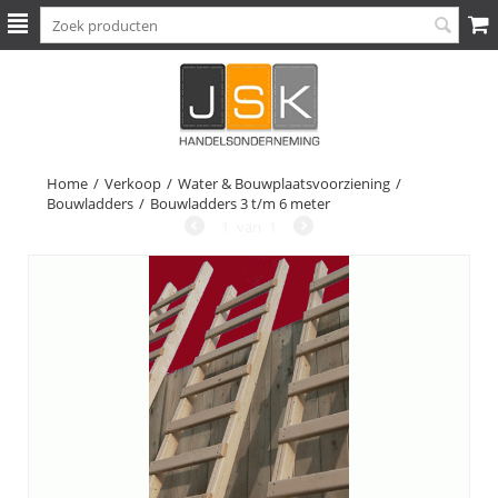
Home
/
Verkoop
/
Water & Bouwplaatsvoorziening
/
Bouwladders
/
Bouwladders 3 t/m 6 meter
1
van
1