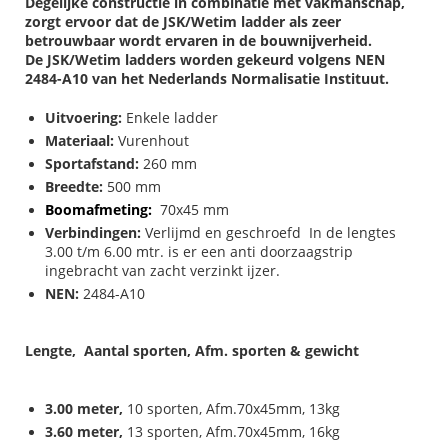
Degelijke constructie in combinatie met vakmanschap,
zorgt ervoor dat de JSK/Wetim ladder als zeer
betrouwbaar
wordt ervaren in de bouwnijverheid.
De JSK/Wetim ladders worden gekeurd volgens NEN
2484-A10 van het Nederlands Normalisatie Instituut.
Uitvoering:
Enkele ladder
Materiaal:
Vurenhout
Sportafstand:
260 mm
Breedte:
500 mm
Boomafmeting:
70x45 mm
Verbindingen:
Verlijmd en geschroefd In de lengtes
3.00 t/m 6.00 mtr. is er een anti doorzaagstrip
ingebracht van zacht verzinkt ijzer.
NEN:
2484-A10
Lengte, Aantal sporten, Afm. sporten & gewicht
3.00 meter,
10 sporten, Afm.70x45mm, 13kg
3.60 meter,
13 sporten, Afm.70x45mm, 16kg