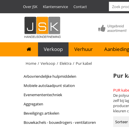
Over JSK
Klantenservice
Contact
Verkoop
Verhuur
Aanbieding
Home
/
Verkoop
/
Elektra
/
Pur kabel
Pur k
arbovriendelijke hulpmiddelen
mobiele autolaadpunt station
PUR kabe
evenemententechniek
De polyur
zelf bij 
aggregaten
producer
kleuren c
beveiligings artikelen
Sorteer 
bouwkachels - bouwdrogers - ventilatoren