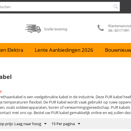
en Elektra
Lente Aanbiedingen 2026
Bouwnieu
abel
l
ethaankabel is een veelgebruikte kabel in de industrie. Deze PUR kabel heef
lage temperaturen flexibel. De PUR kabel wordt vaak gebruikt op ruwe opper
en, zoals soldeerapparaten, boren of verwarmingsgereedschap. PUR kabels zi
ontact met ons op. Bestel uw PUR kabel gemakkelijk online en wij zullen deze
op prijs: Laag naar hoog
15 Per pagina