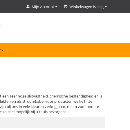
Mijn Account
Winkelwagen is leeg
ws
t een zeer hoge slijtvastheid, chemische bestendigheid en is
vlakten en als stroomkabel voor producten welke hitte
jn bij ons in vele kleuren verkrijgbaar, neem voor andere
 zo snel mogelijk bij u thuis bezorgen!