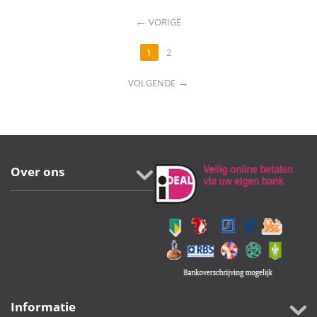
←
VORIGE
1
2
→
VOLGENDE
Over ons
Informatie