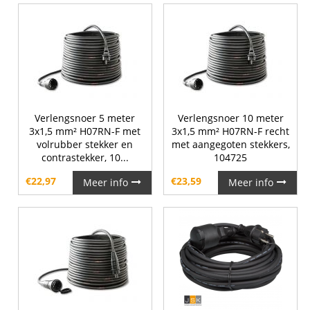
Verlengsnoer 5 meter
Verlengsnoer 10 meter
3x1,5 mm² H07RN-F met
3x1,5 mm² H07RN-F recht
volrubber stekker en
met aangegoten stekkers,
contrastekker, 10...
104725
€
22,97
€
23,59
Meer info
Meer info