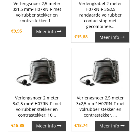
Verlengsnoer 2,5 meter
Verlengkabel 2 meter
3x1,5 mm² H07RN-F met
H07RN-F 3G2,5
volrubber stekker en
randaarde volrubber
contrastekker 1...
contactstop met
gecombinee...
€
9,95
Meer info
€
15,88
Meer info
Verlengsnoer 2 meter
Verlengsnoer 2,5 meter
3x2,5 mm² H07RN-F met
3x2,5 mm² H07RN-F met
volrubber stekker en
volrubber stekker en
contrastekker, 10...
contrastekker, ...
€
15,88
€
18,74
Meer info
Meer info