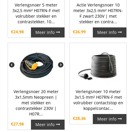
Verlengsnoer 5 meter
Actie Verlengsnoer 10
3x2,5 mm² H07RN-F met
meter 3x2,5 mm² H07RN-
volrubber stekker en
F zwart 230V | met
contrastekker, 10...
stekker en contra...
€
24,98
€
26,99
Meer info
Meer info
Verlengsnoer 20 meter
Verlengsnoer 10 meter
3x1,5mm Neopreen |
3x1,5 mm² H07RN-F met
met stekker en
volrubber contactstop en
contrastekker 230V |
koppelcontac...
H07R...
€
28,36
Meer info
€
27,98
Meer info