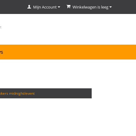
Mijn Account
Winkelwagen is leeg
ws
ekkers midnight/event