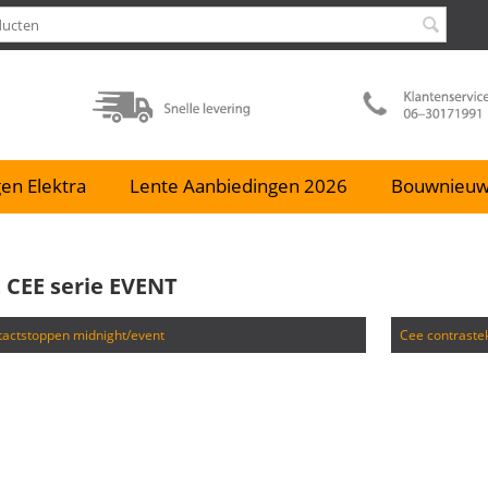
en Elektra
Lente Aanbiedingen 2026
Bouwnieu
 CEE serie EVENT
ntactstoppen midnight/event
cee contrast