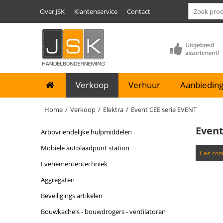
Over JSK
Klantenservice
Contact
Verkoop
Verhuur
Aanbieding
Home
/
Verkoop
/
Elektra
/
Event CEE serie EVENT
Event
arbovriendelijke hulpmiddelen
mobiele autolaadpunt station
cee co
evenemententechniek
aggregaten
beveiligings artikelen
bouwkachels - bouwdrogers - ventilatoren