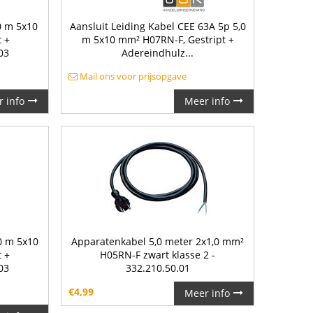
0 m 5x10
Aansluit Leiding Kabel CEE 63A 5p 5,0
 +
m 5x10 mm² H07RN-F, Gestript +
03
Adereindhulz...
Mail ons voor prijsopgave
 info
Meer info
0 m 5x10
Apparatenkabel 5,0 meter 2x1,0 mm²
 +
H05RN-F zwart klasse 2 -
03
332.210.50.01
€
4,99
Meer info