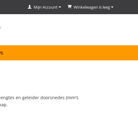
Mijn Account
Winkelwagen is leeg
ws
lengtes en geleider doorsnedes (mm²).
hap.