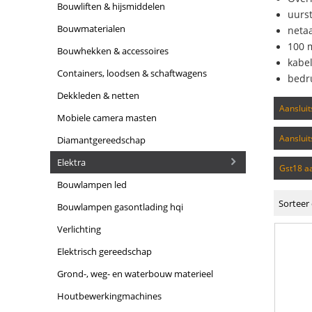
bouwliften & hijsmiddelen
uurs
bouwmaterialen
neta
100 
bouwhekken & accessoires
kabe
containers, loodsen & schaftwagens
bedr
dekkleden & netten
aanslu
mobiele camera masten
aanslu
diamantgereedschap
elektra
gst18 
bouwlampen led
Sorteer 
bouwlampen gasontlading hqi
verlichting
elektrisch gereedschap
grond-, weg- en waterbouw materieel
houtbewerkingmachines