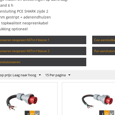
tand 6 h
ansluiting PCE SHARK zijde 2
mm gestript + adereindhulzen
l topkwaliteit neopreenkabel
ukking optioneel
itsnoeren neopreen h07rn-f klasse 1
cee aansluit
itsnoeren neopreen h07rn-f klasse 2
pur-aansluits
aansluitsnoeren
op prijs: Laag naar hoog
15 Per pagina