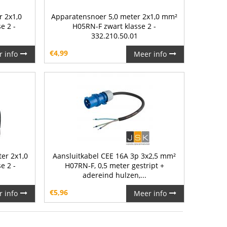
r 2x1,0
Apparatensnoer 5,0 meter 2x1,0 mm²
e 2 -
H05RN-F zwart klasse 2 -
332.210.50.01
€
4,99
 info
Meer info
er 2x1,0
Aansluitkabel CEE 16A 3p 3x2,5 mm²
e 2 -
H07RN-F, 0,5 meter gestript +
adereind hulzen,...
€
5,96
 info
Meer info