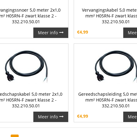
vangingssnoer 5,0 meter 2x1,0
Vervangingskabel 5,0 mete
² H05RN-F zwart klasse 2 -
mm² H05RN-F zwart klass
332.210.50.01
332.210.50.01
€
4,99
Meer info
Meer
edschapskabel 5,0 meter 2x1,0
Gereedschapsleiding 5,0 met
² H05RN-F zwart klasse 2 -
mm² H05RN-F zwart klass
332.210.50.01
332.210.50.01
€
4,99
Meer info
Meer