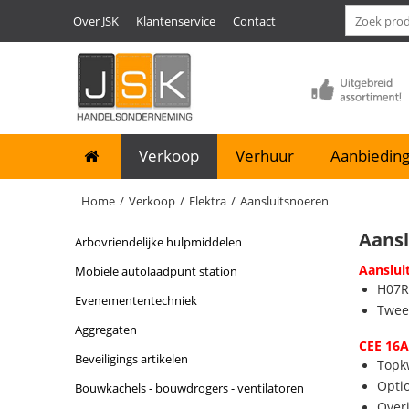
Over JSK
Klantenservice
Contact
Verkoop
Verhuur
Aanbieding
Home
/
Verkoop
/
Elektra
/
Aansluitsnoeren
Aans
arbovriendelijke hulpmiddelen
Aanslui
mobiele autolaadpunt station
H07R
evenemententechniek
Twee
aggregaten
CEE 16A
beveiligings artikelen
Topkw
Opti
bouwkachels - bouwdrogers - ventilatoren
Over