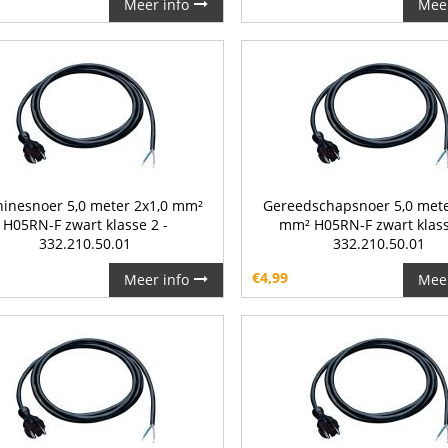
Meer info
Meer
inesnoer 5,0 meter 2x1,0 mm²
Gereedschapsnoer 5,0 mete
H05RN-F zwart klasse 2 -
mm² H05RN-F zwart klass
332.210.50.01
332.210.50.01
€
4,99
Meer info
Meer