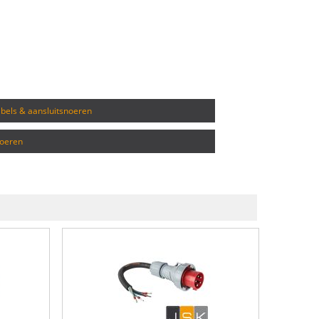
kabels & aansluitsnoeren
noeren