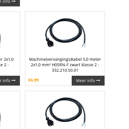
 info
r 2x1,0
Machine(vervangings)kabel 5,0 meter
e 2 -
2x1,0 mm² H05RN-F zwart klasse 2 -
332.210.50.01
€
4,99
 info
Meer info