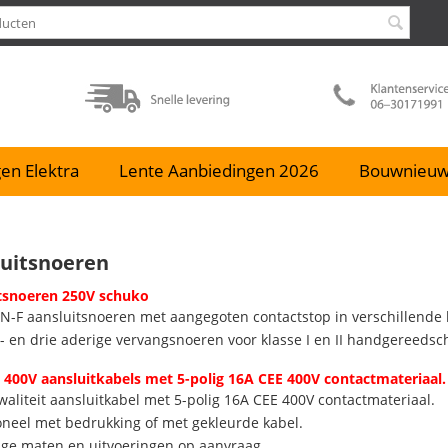
en Elektra
Lente Aanbiedingen 2026
Bouwnieu
luitsnoeren
tsnoeren 250V schuko
N-F aansluitsnoeren met aangegoten contactstop in verschillende 
- en drie aderige vervangsnoeren voor klasse I en II handgereedsc
 400V aansluitkabels met 5-polig 16A CEE 400V contactmateriaal.
aliteit aansluitkabel met 5-polig 16A CEE 400V contactmateriaal.
oneel met bedrukking of met gekleurde kabel.
ige maten en uitvoeringen op aanvraag.