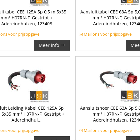
uitkabel CEE 125A 5p 0,5 m 5x35
Aansluitkabel CEE 63A 5p 5,
mm² H07RN-F, Gestript +
mm² H07RN-F, Gestript
Adereindhulzen, 123408
Adereindhulzen, 1234
 ons voor prijsopgave
Mail ons voor prijsopgave
Meer info
Meer
luit Leiding Kabel CEE 125A 5p
Aansluitsnoer CEE 63A 5p 5,
m 5x35 mm² H07RN-F, Gestript +
mm² H07RN-F, Gestript
Adereindhul...
Adereindhulzen, 1234
 ons voor prijsopgave
Mail ons voor prijsopgave