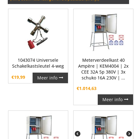
1043074 Universele
Meterverdeelkast 40
Schakelkastsleutel 4-weg
Ampère | KEM4004 | 2x
CEE 32A 5p 380V | 3x
€
19,99
Meer info
schuko 16A 230V | ...
€
1.014,63
Meer info