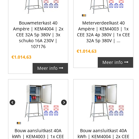
Bouwmeterkast 40
Meterverdeelkast 40
Ampère | KEM4004 | 2x
Ampère | KEM4003 | 1x
CEE 32A 5p 380V | 3x
CEE 32A 4p 380V | 1x CEE
schuko 16A 230V |
32A 5p 380V | ...
107176
€
1.014,63
€
1.014,63
Meer info
Meer info
Bouw aansluitkast 40A
Bouw aansluitkast 40A
kWh | KEM4003 | 1x CEE
kWh | KEM4004 | 2x CEE