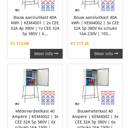
Bouw aansluitkast 40A
Bouw aansluitkast 40A
kWh | KEM4001 | 2x CEE
kWh | KEM4002 | 3x CEE
32A 4p 380V | 1x CEE 32A
32A 5p 380V 6x schuko
5p 380V | 6...
16A 230V | 105...
€
1.113,06
€
1.117,25
Meer info
Meer info
Meterverdeelkast 40
Bouwmeterkast 40
Ampère | KEM4002 | 3x
Ampère | KEM4002 | 3x
CEE 32A 5p 380V | 6x
CEE 32A 5p 380V | 6x
schuko 16A 230V | ...
schuko 16A 230V |