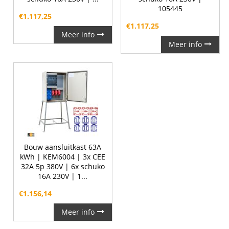
105445
€
1.117,25
€
1.117,25
Meer info
Meer info
Bouw aansluitkast 63A
kWh | KEM6004 | 3x CEE
32A 5p 380V | 6x schuko
16A 230V | 1...
€
1.156,14
Meer info