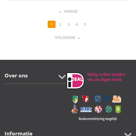
←
VORIGE
1
2
3
4
5
→
VOLGENDE
Over ons
Informatie