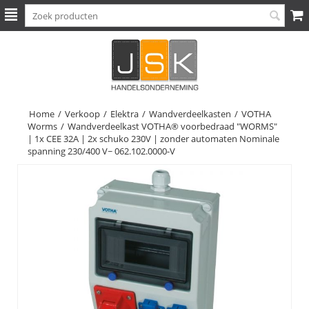
Home
/
Verkoop
/
Elektra
/
Wandverdeelkasten
/
VOTHA
Worms
/
Wandverdeelkast VOTHA® voorbedraad "WORMS"
| 1x CEE 32A | 2x schuko 230V | zonder automaten Nominale
spanning 230/400 V~ 062.102.0000-V