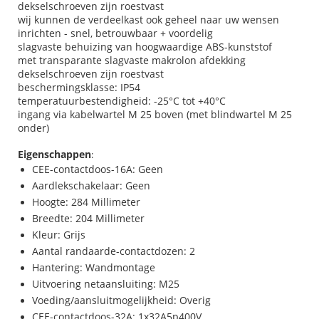
dekselschroeven zijn roestvast
wij kunnen de verdeelkast ook geheel naar uw wensen
inrichten - snel, betrouwbaar + voordelig
slagvaste behuizing van hoogwaardige ABS-kunststof
met transparante slagvaste makrolon afdekking
dekselschroeven zijn roestvast
beschermingsklasse: IP54
temperatuurbestendigheid: -25°C tot +40°C
ingang via kabelwartel M 25 boven (met blindwartel M 25
onder)
Eigenschappen
:
CEE-contactdoos-16A: Geen
Aardlekschakelaar: Geen
Hoogte: 284 Millimeter
Breedte: 204 Millimeter
Kleur: Grijs
Aantal randaarde-contactdozen: 2
Hantering: Wandmontage
Uitvoering netaansluiting: M25
Voeding/aansluitmogelijkheid: Overig
CEE-contactdoos-32A: 1x32A5p400V