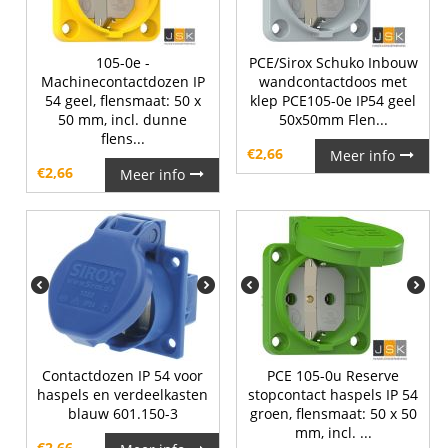
105-0e -
PCE/Sirox Schuko Inbouw
Machinecontactdozen IP
wandcontactdoos met
54 geel, flensmaat: 50 x
klep PCE105-0e IP54 geel
50 mm, incl. dunne
50x50mm Flen...
flens...
€
2,66
Meer info
€
2,66
Meer info
Contactdozen IP 54 voor
PCE 105-0u Reserve
haspels en verdeelkasten
stopcontact haspels IP 54
blauw 601.150-3
groen, flensmaat: 50 x 50
mm, incl. ...
€
2,66