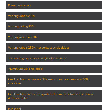
powercon kabels
verlengkabels 230v
verlengleiding 230v
verlengsnoeren 230v
verlengkabels 230v met contact verdeeldoos
toepassingsspecifiek voor (zee)containers
aluminium verlengkabels
cee krachtstroomkabels 32a met contact verdeeldoos 400v
volrubber
cee krachtstroom verlengkabels 16a met contact verdeeldoos
400v volrubber
pur kabel