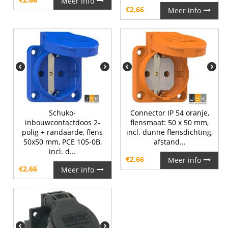
Meer info
€
2,66
Meer info
Schuko-
Connector IP 54 oranje,
inbouwcontactdoos 2-
flensmaat: 50 x 50 mm,
polig + randaarde, flens
incl. dunne flensdichting,
50x50 mm, PCE 105-0B,
afstand...
incl. d...
€
2,66
Meer info
€
2,66
Meer info