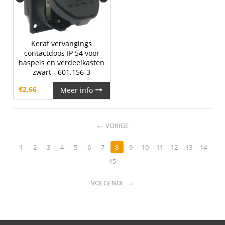
Keraf vervangings
contactdoos IP 54 voor
haspels en verdeelkasten
zwart - 601.156-3
€
2,66
Meer info
←
VORIGE
1
2
3
4
5
6
7
8
9
10
11
12
13
14
15
→
VOLGENDE