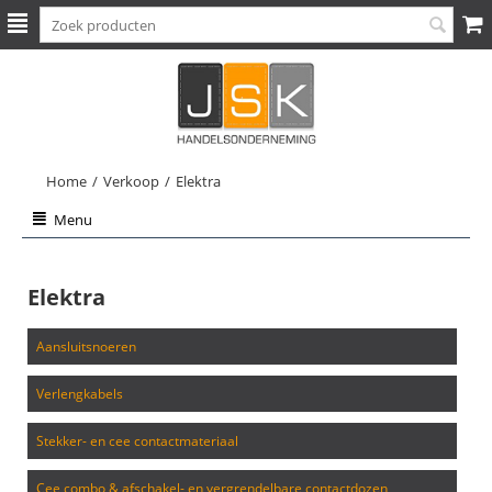
Home
/
Verkoop
/
Elektra
Menu
Elektra
aansluitsnoeren
verlengkabels
stekker- en cee contactmateriaal
cee combo & afschakel- en vergrendelbare contactdozen