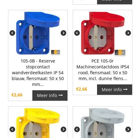
105-0B - Reserve
PCE 105-0r
stopcontact
Machinecontactdoos IP54
wandverdeelkasten IP 54
rood, flensmaat: 50 x 50
blauw, flensmaat: 50 x 50
mm, incl. dunne flens...
mm...
€
2,66
Meer info
€
2,66
Meer info