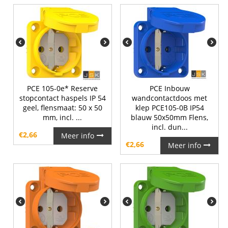
PCE 105-0e* Reserve
PCE Inbouw
stopcontact haspels IP 54
wandcontactdoos met
geel, flensmaat: 50 x 50
klep PCE105-0B IP54
mm, incl. ...
blauw 50x50mm Flens,
incl. dun...
€
2,66
Meer info
€
2,66
Meer info