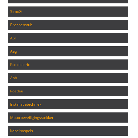
sirox®
brennenstuhl
abl
aeg
pce electric
abb
roadeu
installatietechniek
motorbeveiligingsstekker
kabelhaspels