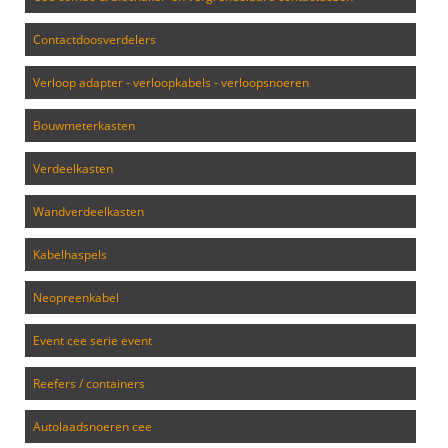
contactdoosverdelers
verloop adapter - verloopkabels - verloopsnoeren
bouwmeterkasten
verdeelkasten
wandverdeelkasten
kabelhaspels
neopreenkabel
event cee serie event
reefers / containers
autolaadsnoeren cee