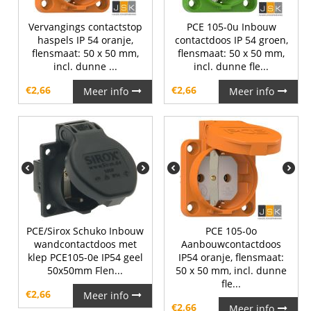
Vervangings contactstop
PCE 105-0u Inbouw
haspels IP 54 oranje,
contactdoos IP 54 groen,
flensmaat: 50 x 50 mm,
flensmaat: 50 x 50 mm,
incl. dunne ...
incl. dunne fle...
€
2,66
€
2,66
Meer info
Meer info
PCE/Sirox Schuko Inbouw
PCE 105-0o
wandcontactdoos met
Aanbouwcontactdoos
klep PCE105-0e IP54 geel
IP54 oranje, flensmaat:
50x50mm Flen...
50 x 50 mm, incl. dunne
fle...
€
2,66
Meer info
€
2,66
Meer info