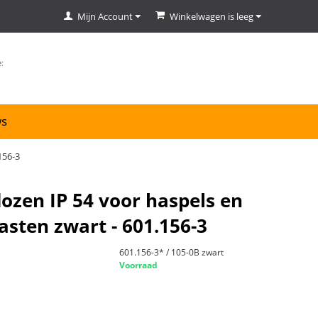
Mijn Account
Winkelwagen is leeg
ws
156-3
ozen IP 54 voor haspels en
asten zwart - 601.156-3
601.156-3* / 105-0B zwart
Voorraad