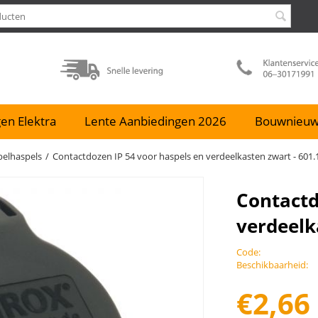
en Elektra
Lente Aanbiedingen 2026
Bouwnieu
elhaspels
/
Contactdozen IP 54 voor haspels en verdeelkasten zwart - 601.
Contactd
verdeelk
Code:
Beschikbaarheid:
€
2,66