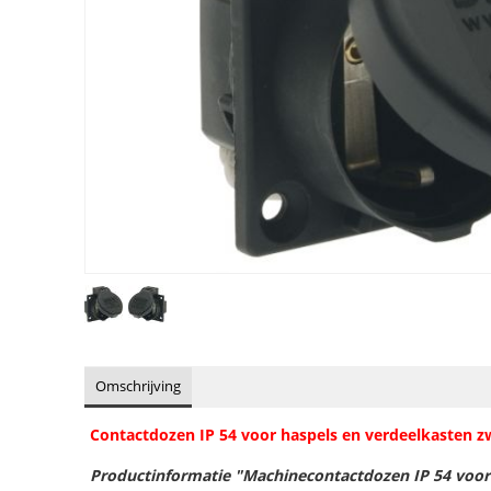
Omschrijving
Contactdozen IP 54 voor haspels en verdeelkasten zw
Productinformatie "Machinecontactdozen IP 54 voor