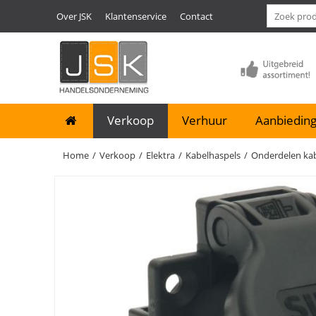
Over JSK
Klantenservice
Contact
Verkoop
Verhuur
Aanbieding
Home
/
Verkoop
/
Elektra
/
Kabelhaspels
/
Onderdelen kab