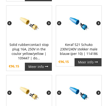
Solid rubbercontact stop
Keraf 521 Schuko
plug 16A, 250V in the
230V/240V stekker male
coulor yellow/yellow |
blauw (per 10) | 114186
109447 | do...
€
96,15
Meer info
€
96,15
Meer info