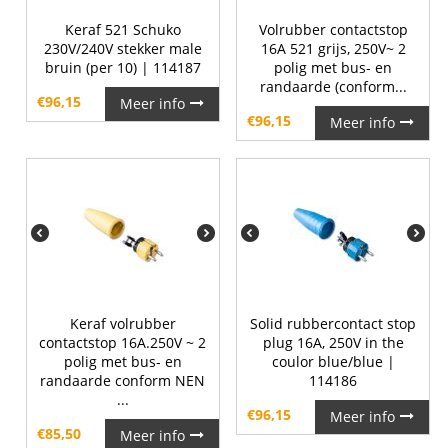
Keraf 521 Schuko
Volrubber contactstop
230V/240V stekker male
16A 521 grijs, 250V~ 2
bruin (per 10) | 114187
polig met bus- en
randaarde (conform...
€
96,15
Meer info
€
96,15
Meer info
Keraf volrubber
Solid rubbercontact stop
contactstop 16A.250V ~ 2
plug 16A, 250V in the
polig met bus- en
coulor blue/blue |
randaarde conform NEN
114186
...
€
96,15
Meer info
€
85,50
Meer info