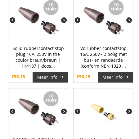
Solid rubbercontact stop
Volrubber contactstop
plug 16A, 250V in the
16A, 250V~ 2 polig met
coulor braun/braun |
bus- en randaarde
114187 | doos...
(conform NEN 1020 ...
€
96,15
€
96,15
Meer info
Meer info