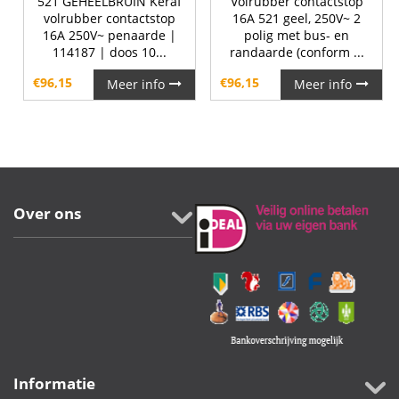
521 GEHEELBRUIN Keraf
Volrubber contactstop
volrubber contactstop
16A 521 geel, 250V~ 2
16A 250V~ penaarde |
polig met bus- en
114187 | doos 10...
randaarde (conform ...
€
96,15
€
96,15
Meer info
Meer info
Over ons
Informatie