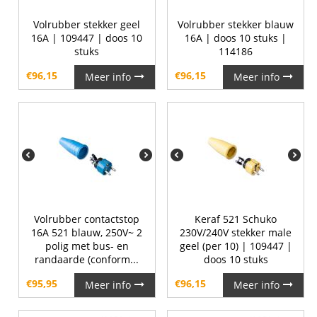
Volrubber stekker geel
Volrubber stekker blauw
16A | 109447 | doos 10
16A | doos 10 stuks |
stuks
114186
€
96,15
€
96,15
Meer info
Meer info
Volrubber contactstop
Keraf 521 Schuko
16A 521 blauw, 250V~ 2
230V/240V stekker male
polig met bus- en
geel (per 10) | 109447 |
randaarde (conform...
doos 10 stuks
€
95,95
€
96,15
Meer info
Meer info