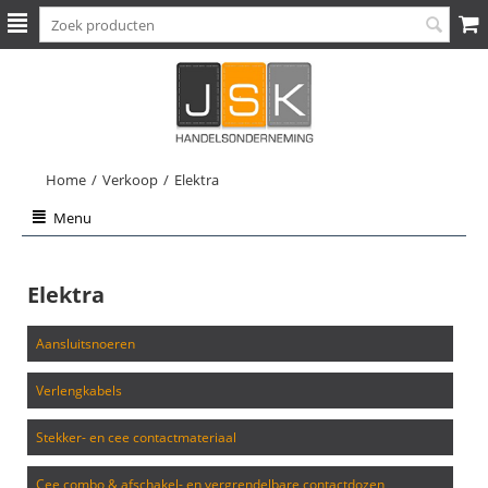
Home
/
Verkoop
/
Elektra
Menu
Elektra
aansluitsnoeren
verlengkabels
stekker- en cee contactmateriaal
cee combo & afschakel- en vergrendelbare contactdozen