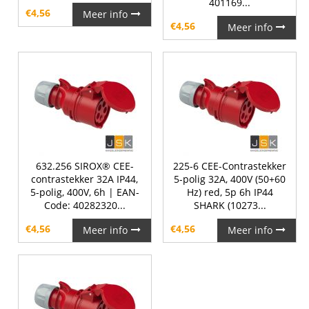
401169...
€
4,56
Meer info
€
4,56
Meer info
632.256 SIROX® CEE-
225-6 CEE-Contrastekker
contrastekker 32A IP44,
5-polig 32A, 400V (50+60
5-polig, 400V, 6h | EAN-
Hz) red, 5p 6h IP44
Code: 40282320...
SHARK (10273...
€
4,56
€
4,56
Meer info
Meer info