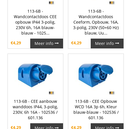
113-6B -
113-6B -
Wandcontactdoos CEE
Wandcontactdoos
opbouw IP44 3-polig,
Ceeform, Opbouw, 16A,
230V 6h, 16A blauw-
3-polig, 230V (50+60 Hz)
blauw - 1025...
blauw, Uu...
€
4,29
€
4,29
Meer info
Meer info
113-6B - CEE aanbouw
113-6B - CEE Opbouw
wanddoos IP44, 3-polig,
WCD 16A 3p 6h, Kleur
230V, 6h 16A - 102536 /
blauw-blauw - 102536 /
601.136
601.136
€
4,29
€
4,29
Meer info
Meer info