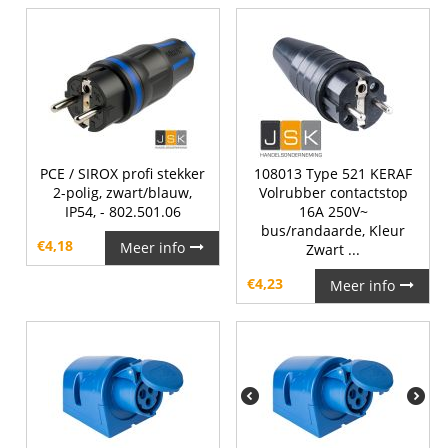
PCE / SIROX profi stekker
108013 Type 521 KERAF
2-polig, zwart/blauw,
Volrubber contactstop
IP54, - 802.501.06
16A 250V~
bus/randaarde, Kleur
€
4,18
Meer info
Zwart ...
€
4,23
Meer info