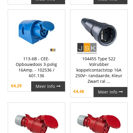
113-6B - CEE-
104455 Type 522
Opbouwdoos 3-polig
Volrubber
16Amp. - 102536 /
koppelcontactstop 16A
601.136
250V~ randaarde, Kleur
Zwart ral ...
€
4,29
Meer info
€
4,48
Meer info