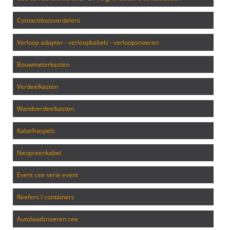
contactdoosverdelers
verloop adapter - verloopkabels - verloopsnoeren
bouwmeterkasten
verdeelkasten
wandverdeelkasten
kabelhaspels
neopreenkabel
event cee serie event
reefers / containers
autolaadsnoeren cee