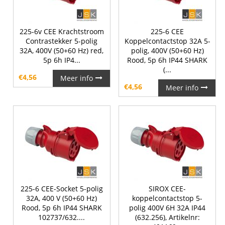
225-6v CEE Krachtstroom
225-6 CEE
Contrastekker 5-polig
Koppelcontactstop 32A 5-
32A, 400V (50+60 Hz) red,
polig, 400V (50+60 Hz)
5p 6h IP4...
Rood, 5p 6h IP44 SHARK
(...
€
4,56
Meer info
€
4,56
Meer info
225-6 CEE-Socket 5-polig
SIROX CEE-
32A, 400 V (50+60 Hz)
koppelcontactstop 5-
Rood, 5p 6h IP44 SHARK
polig 400V 6H 32A IP44
102737/632....
(632.256), Artikelnr: