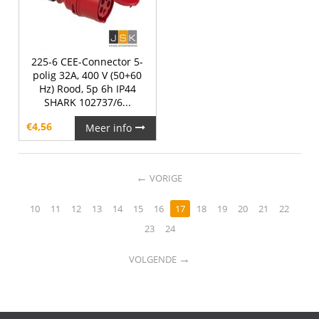
225-6 CEE-Connector 5-
polig 32A, 400 V (50+60
Hz) Rood, 5p 6h IP44
SHARK 102737/6...
€
4,56
Meer info
←
VORIGE
10
11
12
13
14
15
16
17
18
19
20
21
22
23
24
→
VOLGENDE