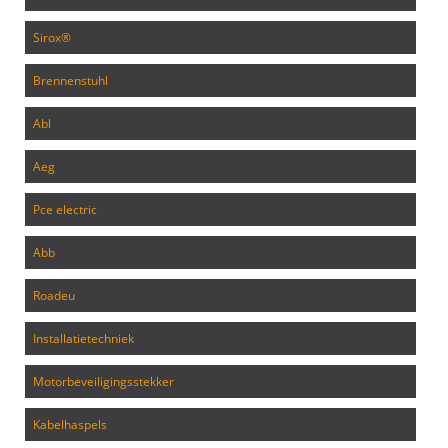
sirox®
brennenstuhl
abl
aeg
pce electric
abb
roadeu
installatietechniek
motorbeveiligingsstekker
kabelhaspels