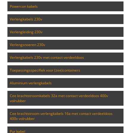
powercon kabels
verlengkabels 230v
verlengleiding 230v
verlengsnoeren 230v
verlengkabels 230v met contact verdeeldoos
toepassingsspecifiek voor (zee)containers
aluminium verlengkabels
cee krachtstroomkabels 32a met contact verdeeldoos 400v
volrubber
cee krachtstroom verlengkabels 16a met contact verdeeldoos
400v volrubber
pur kabel