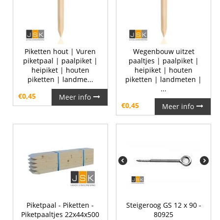
Piketten hout | Vuren
Wegenbouw uitzet
piketpaal | paalpiket |
paaltjes | paalpiket |
heipiket | houten
heipiket | houten
piketten | landme...
piketten | landmeten |
...
€
0,45
Meer info
€
0,45
Meer info
Piketpaal - Piketten -
Steigeroog GS 12 x 90 -
Piketpaaltjes 22x44x500
80925