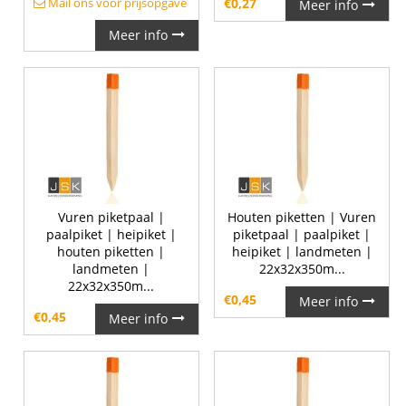
Mail ons voor prijsopgave
€
0,27
Meer info
Meer info
Vuren piketpaal |
Houten piketten | Vuren
paalpiket | heipiket |
piketpaal | paalpiket |
houten piketten |
heipiket | landmeten |
landmeten |
22x32x350m...
22x32x350m...
€
0,45
Meer info
€
0,45
Meer info