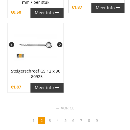
mm / per stuk
€
1,87
Meer info
€
0,50
Meer info
Steigerschroef GS 12 x 90
- 80925
€
1,87
Meer info
←
VORIGE
1
2
3
4
5
6
7
8
9