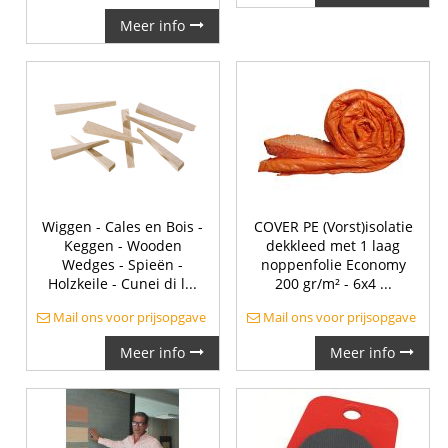
Meer info
Wiggen - Cales en Bois -
COVER PE (Vorst)isolatie
Keggen - Wooden
dekkleed met 1 laag
Wedges - Spieën -
noppenfolie Economy
Holzkeile - Cunei di l...
200 gr/m² - 6x4 ...
Mail ons voor prijsopgave
Mail ons voor prijsopgave
Meer info
Meer info