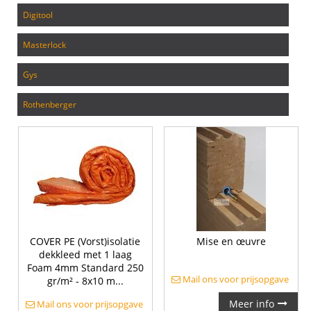
digitool
masterlock
gys
rothenberger
COVER PE (Vorst)isolatie
Mise en œuvre
dekkleed met 1 laag
Foam 4mm Standard 250
Mail ons voor prijsopgave
gr/m² - 8x10 m...
Meer info
Mail ons voor prijsopgave