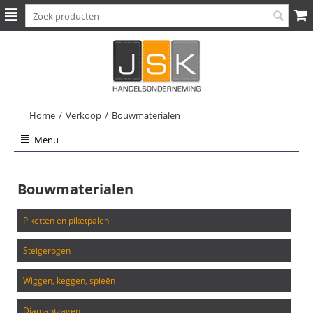
Home
/
Verkoop
/
Bouwmaterialen
Menu
Bouwmaterialen
piketten en piketpalen
steigerogen
wiggen, keggen, spieën
diamantzagen