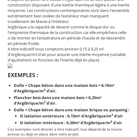
construction disposant d'une inertie thermique légère à une inertie
moyenne. Les constructions contemporaines sont dans l'ensemble
extrêmement bien isolées de l’extérieur mais manquent
cruellement de Masse à l’intérieur.
Argibrique a la capacité de devenir comme le disque dur ou
l'empreinte thermique de la construction car elle empêchera celle-
ci de monter en température en période chaude et de descendre
en période froide.
A titre indicatif nous comptons environ 0,15 à 0,25 m²
d'Argibrique/m3 d'air pour assurer une inertie moyenne (variable
d'ajustement en fonction de l'inertie déjà en place).
EXEMPLES :
Dalle + Chape béton dans une maison bois = 0,15m²
3
d'Argibrique/m
d'air.
Plancher bois dans une maison bois = 0,25m²
3
d'Argibrique/m
d'air.
Dalle + Chape béton dans une maison brique ou parpaing :
3
Si isolation extèrieure : 0,15m² d'Argibrique/m
d'air
3
Si isolation intèrieure : 0,20m² d'Argibrique/m
d'air
Ces exemples sont donnés a titre indicatif, tout dépend de la masse
prévue ou déjà en place dans votre projet.