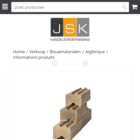
Home
/
Verkoop
/
Bouwmaterialen
/
Argibrique
/
Informations produits
1
van
4