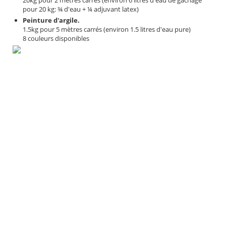
20kg pour 2 mètres carrés (environ 6 litres d'eau de gachage
pour 20 kg: ¾ d'eau + ¼ adjuvant latex)
Peinture d'argile.
1.5kg pour 5 mètres carrés (environ 1.5 litres d'eau pure)
8 couleurs disponibles
informations techniqu
Masse volumique.
2kg/Dm3
Chaleur specifique.
900 J/Kg C*
Conductivite thermique.
1 a 1.2 W./MC*
Resistance au feu.
M0
Permeance (MU).
10
Diffusivite (m2/H).
0.000363
Lambda (W/m.C*)).