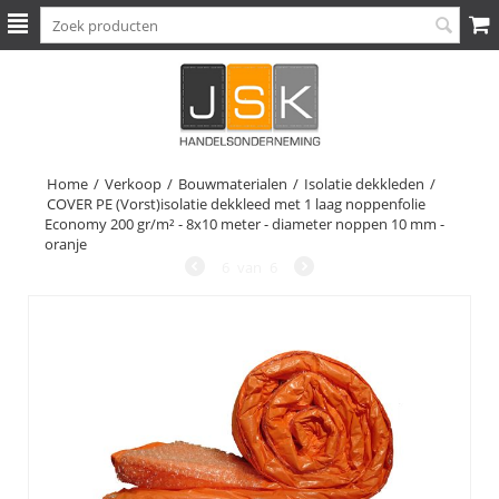
Home
/
Verkoop
/
Bouwmaterialen
/
Isolatie dekkleden
/
COVER PE (Vorst)isolatie dekkleed met 1 laag noppenfolie
Economy 200 gr/m² - 8x10 meter - diameter noppen 10 mm -
oranje
6
van
6