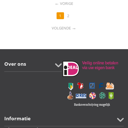
←
VORIGE
1
2
→
VOLGENDE
Over ons
Informatie