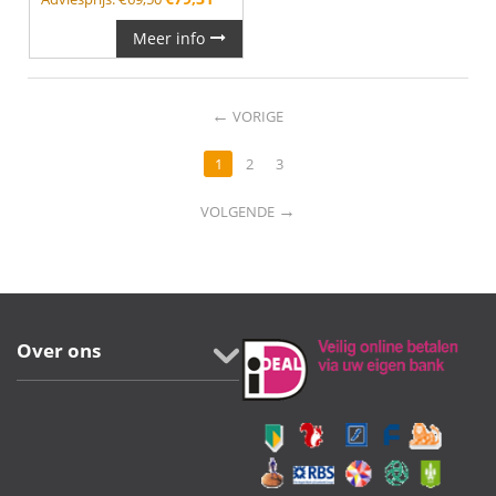
Meer info
←
VORIGE
1
2
3
→
VOLGENDE
Over ons