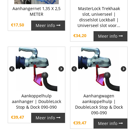
Aanhangernet 1,35 X 2,5
MasterLock Trekhaak
METER
slot, universeel |
disselslot Lockball |
€
17,50
Meer info
Universeel slot voor...
€
34,20
Meer info
Aankoppelhulp
Aanhangwagen
aanhanger | DoubleLock
aankoppelhulp |
Stop & Dock 090-090
DoubleLock Stop & Dock
090-090
€
39,47
Meer info
€
39,47
Meer info