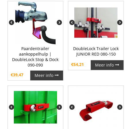
Paardentrailer
DoubleLock Trailer Lock
aankoppelhulp |
JUNIOR RED 080-150
DoubleLock Stop & Dock
€
54,21
090-090
Meer info
€
39,47
Meer info