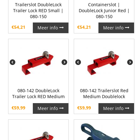
Trailerslot DoubleLock
Containerslot |
Trailer Lock RED Small |
DoubleLock Junior Red |
080-150
080-150
€
54,21
€
54,21
Meer info
Meer info
080-142 DoubleLock
080-142 Trailerslot Red
Trailer Lock RED Medium
Medium Doublelock
€
59,99
€
59,99
Meer info
Meer info