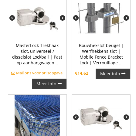
MasterLock Trekhaak
Bouwhekslot beugel |
slot, universeel /
Werfhekkens slot |
disselslot Lockball | Past
Mobile Fence Bracket
op aanhangwagen...
Lock | Verrouillage ...
Mail ons voor prijsopgave
€
14,62
Meer info
Meer info