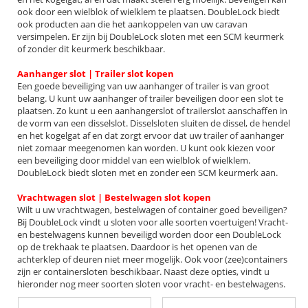
ook door een wielblok of wielklem te plaatsen. DoubleLock biedt
ook producten aan die het aankoppelen van uw caravan
versimpelen. Er zijn bij DoubleLock sloten met een SCM keurmerk
of zonder dit keurmerk beschikbaar.
Aanhanger slot | Trailer slot kopen
Een goede beveiliging van uw aanhanger of trailer is van groot
belang. U kunt uw aanhanger of trailer beveiligen door een slot te
plaatsen. Zo kunt u een aanhangerslot of trailerslot aanschaffen in
de vorm van een disselslot. Disselsloten sluiten de dissel, de hendel
en het kogelgat af en dat zorgt ervoor dat uw trailer of aanhanger
niet zomaar meegenomen kan worden. U kunt ook kiezen voor
een beveiliging door middel van een wielblok of wielklem.
DoubleLock biedt sloten met en zonder een SCM keurmerk aan.
Vrachtwagen slot | Bestelwagen slot kopen
Wilt u uw vrachtwagen, bestelwagen of container goed beveiligen?
Bij DoubleLock vindt u sloten voor alle soorten voertuigen! Vracht-
en bestelwagens kunnen beveiligd worden door een DoubleLock
op de trekhaak te plaatsen. Daardoor is het openen van de
achterklep of deuren niet meer mogelijk. Ook voor (zee)containers
zijn er containersloten beschikbaar. Naast deze opties, vindt u
hieronder nog meer soorten sloten voor vracht- en bestelwagens.