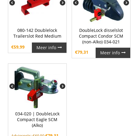
080-142 Doublelock
DoubleLock disselslot
Trailerslot Red Medium
Compact Condor SCM
(non-Alko) 034-021
€
59,99
Meer info
€
79,31
Meer info
034-020 | DoubleLock
Compact Eagle SCM
(Alko)
€
79,31
Adviesprijs:
€
69,50