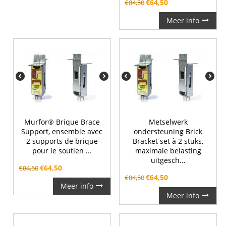
€
64,50
€
84,50
Meer info
Murfor® Brique Brace
Metselwerk
Support, ensemble avec
ondersteuning Brick
2 supports de brique
Bracket set à 2 stuks,
pour le soutien ...
maximale belasting
uitgesch...
€
64,50
€
84,50
€
64,50
€
84,50
Meer info
Meer info