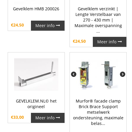
Gevelklem HMB 200026
Gevelklem verzinkt |
Lengte Verstelbaar van
270 - 430 mm |
€
24,50
Meer info
Maximale overspanning
...
€
24,50
Meer info
GEVELKLEM.NL© het
Murfor® facade clamp
origineel
Brick Brace Support
metselwerk
€
33,00
Meer info
ondersteuning, maximale
belas...