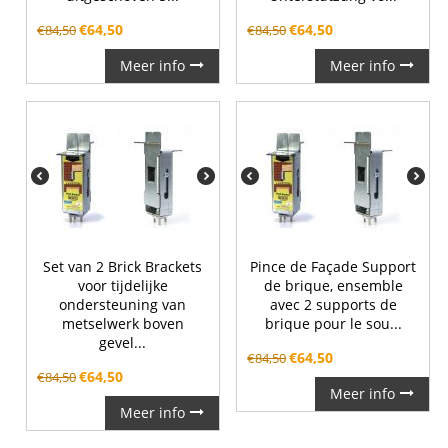
€
64,50
€
64,50
€
84,50
€
84,50
Meer info
Meer info
Set van 2 Brick Brackets
Pince de Façade Support
voor tijdelijke
de brique, ensemble
ondersteuning van
avec 2 supports de
metselwerk boven
brique pour le sou...
gevel...
€
64,50
€
84,50
€
64,50
€
84,50
Meer info
Meer info