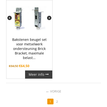
Bakstenen beugel set
voor metselwerk
ondersteuning Brick
Bracket, maximale
belast...
€
64,50
€
84,50
Meer info
←
VORIGE
1
2