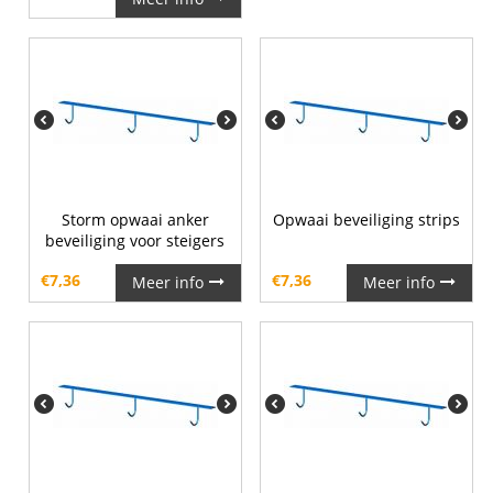
Storm opwaai anker
Opwaai beveiliging strips
beveiliging voor steigers
€
7,36
€
7,36
Meer info
Meer info