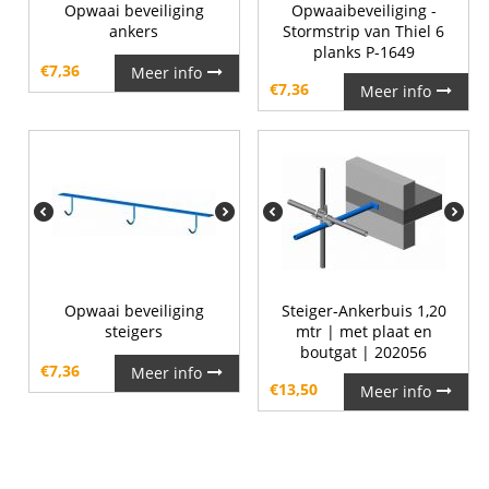
Opwaai beveiliging
Opwaaibeveiliging -
ankers
Stormstrip van Thiel 6
planks P-1649
€
7,36
Meer info
€
7,36
Meer info
Opwaai beveiliging
Steiger-Ankerbuis 1,20
steigers
mtr | met plaat en
boutgat | 202056
€
7,36
Meer info
€
13,50
Meer info