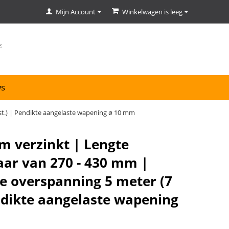
Mijn Account
Winkelwagen is leeg
ws
st.) | Pendikte aangelaste wapening ø 10 mm
m verzinkt | Lengte
aar van 270 - 430 mm |
 overspanning 5 meter (7
endikte aangelaste wapening