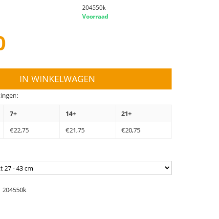
204550k
Voorraad
0
IN WINKELWAGEN
ingen:
7+
14+
21+
€
22,75
€
21,75
€
20,75
204550k