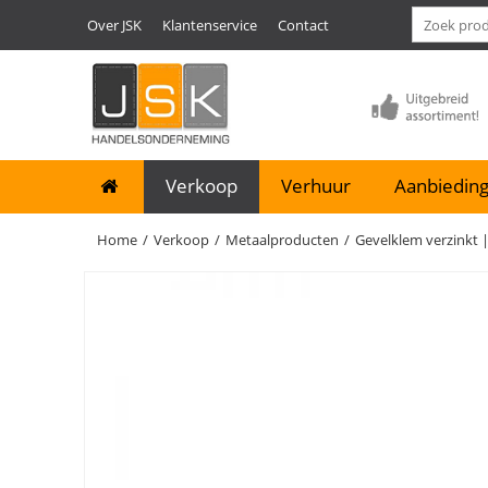
Over JSK
Klantenservice
Contact
Verkoop
Verhuur
Aanbieding
Home
/
Verkoop
/
Metaalproducten
/
Gevelklem verzinkt 