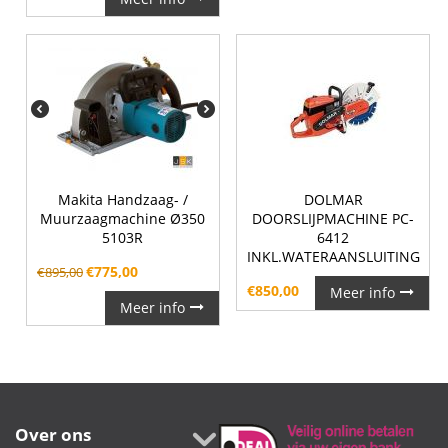
Makita Handzaag- /
DOLMAR
Muurzaagmachine Ø350
DOORSLIJPMACHINE PC-
5103R
6412
INKL.WATERAANSLUITING
€
775,00
€
895,00
€
850,00
Meer info
Meer info
Over ons