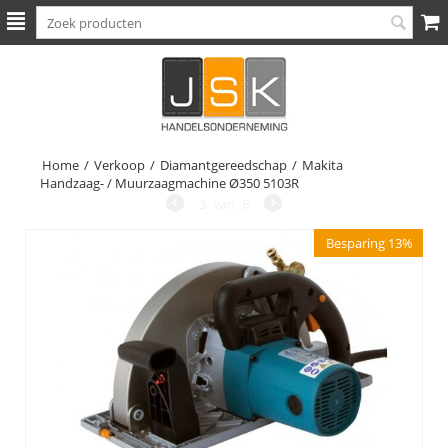
Home
/
Verkoop
/
Diamantgereedschap
/
Makita
Handzaag- / Muurzaagmachine Ø350 5103R
3
van
6
Besparing 13%