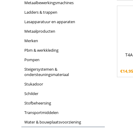
metaalbewerkingsmachines
ladders & trappen
lasapparatuur en apparaten
metaalproducten
merken
pbm & werkkleding
T4A
pompen
steigersystemen &
€
14,9
ondersteuningsmateriaal
stukadoor
schilder
stofbeheersing
transportmiddelen
water & bouwplaatsvoorziening