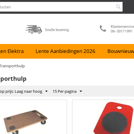
en Elektra
Lente Aanbiedingen 2026
Bouwnieu
Transporthulp
sporthulp
op prijs: Laag naar hoog
15 Per pagina