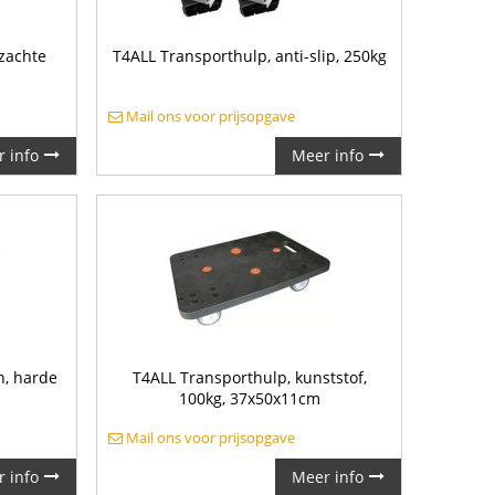
zachte
T4ALL Transporthulp, anti-slip, 250kg
Mail ons voor prijsopgave
 info
Meer info
n, harde
T4ALL Transporthulp, kunststof,
100kg, 37x50x11cm
Mail ons voor prijsopgave
 info
Meer info