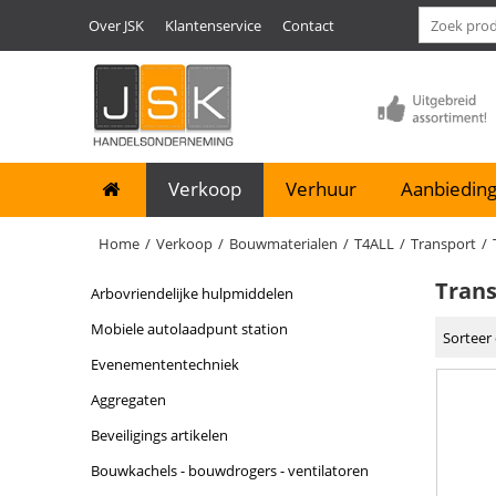
Over JSK
Klantenservice
Contact
Verkoop
Verhuur
Aanbieding
Home
/
Verkoop
/
Bouwmaterialen
/
T4ALL
/
Transport
/
Tran
arbovriendelijke hulpmiddelen
mobiele autolaadpunt station
Sorteer 
evenemententechniek
aggregaten
beveiligings artikelen
bouwkachels - bouwdrogers - ventilatoren