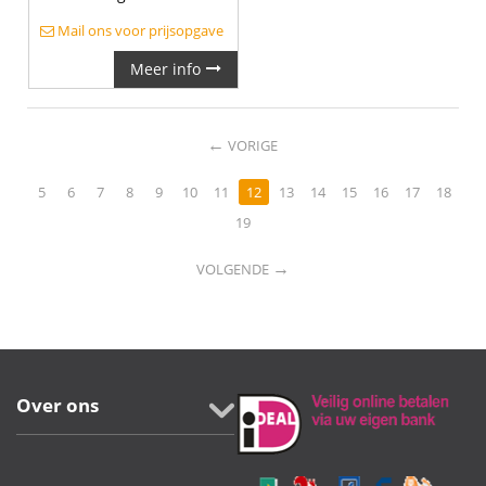
Mail ons voor prijsopgave
Meer info
←
VORIGE
5
6
7
8
9
10
11
12
13
14
15
16
17
18
19
→
VOLGENDE
Over ons