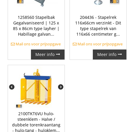
1258560 Stapelbak
204436 - Stapelrek
Gegalvaniseerd | 125 x
116x66cm verzinkt - Dit
85 x 86cm type layher |
type stapelrek van
Habillage galvan...
116x66 centimeter g...
Mail ons voor prijsopgave
Mail ons voor prijsopgave
Meer info
Meer info
2100TKT6VU hulo-
steenklem - Halve /
dubbele torenkraantang
- hulo-tang - huloklem...