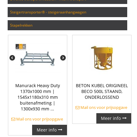
steigertransporter® - steigeraanhangwagen
stapelrekken
Manurack Heavy Duty
BETON KUBEL ORIGINEEL
1370x1000 mm |
BECO 500L STAAND,
1545x1180x310 mm
ONDERLOSSEND
buitenafmeting |
Mail ons voor prijsopgave
1300x930 mm ...
Meer info
Mail ons voor prijsopgave
Meer info