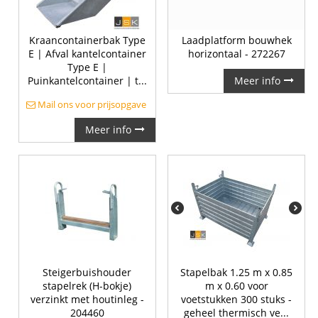
Kraancontainerbak Type
Laadplatform bouwhek
E | Afval kantelcontainer
horizontaal - 272267
Type E |
Puinkantelcontainer | t...
Meer info
Mail ons voor prijsopgave
Meer info
Steigerbuishouder
Stapelbak 1.25 m x 0.85
stapelrek (H-bokje)
m x 0.60 voor
verzinkt met houtinleg -
voetstukken 300 stuks -
204460
geheel thermisch ve...