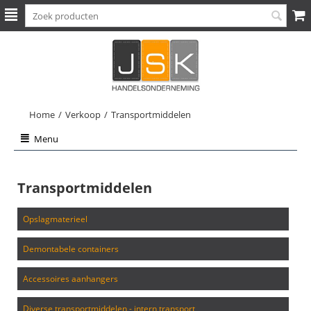
Home
/
Verkoop
/
Transportmiddelen
Menu
Transportmiddelen
opslagmaterieel
demontabele containers
accessoires aanhangers
diverse transportmiddelen - intern transport