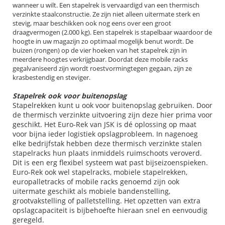
wanneer u wilt. Een stapelrek is vervaardigd van een thermisch
verzinkte staalconstructie. Ze zijn niet alleen uitermate sterk en
stevig, maar beschikken ook nog eens over een groot
draagvermogen (2.000 kg). Een stapelrek is stapelbaar waardoor de
hoogte in uw magazijn zo optimaal mogelijk benut wordt. De
buizen (rongen) op de vier hoeken van het stapelrek zijn in
meerdere hoogtes verkrijgbaar. Doordat deze mobile racks
gegalvaniseerd zijn wordt roestvormingtegen gegaan, zijn ze
krasbestendig en steviger.
Stapelrek ook voor buitenopslag
Stapelrekken kunt u ook voor buitenopslag gebruiken. Door
de thermisch verzinkte uitvoering zijn deze hier prima voor
geschikt. Het Euro-Rek van JSK is dé oplossing op maat
voor bijna ieder logistiek opslagprobleem. In nagenoeg
elke bedrijfstak hebben deze thermisch verzinkte stalen
stapelracks hun plaats inmiddels ruimschoots veroverd.
Dit is een erg flexibel systeem wat past bijseizoenspieken.
Euro-Rek ook wel stapelracks, mobiele stapelrekken,
europalletracks of mobile racks genoemd zijn ook
uitermate geschikt als mobiele bandenstelling,
grootvakstelling of palletstelling. Het opzetten van extra
opslagcapaciteit is bijbehoefte hieraan snel en eenvoudig
geregeld.