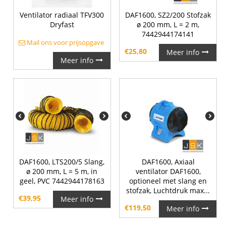
Ventilator radiaal TFV300
DAF1600, SZ2/200 Stofzak
Dryfast
ø 200 mm, L = 2 m,
7442944174141
Mail ons voor prijsopgave
€
25,80
Meer info
Meer info
DAF1600, LTS200/5 Slang,
DAF1600, Axiaal
ø 200 mm, L = 5 m, in
ventilator DAF1600,
geel, PVC 7442944178163
optioneel met slang en
stofzak, Luchtdruk max...
€
39,95
Meer info
€
119,50
Meer info