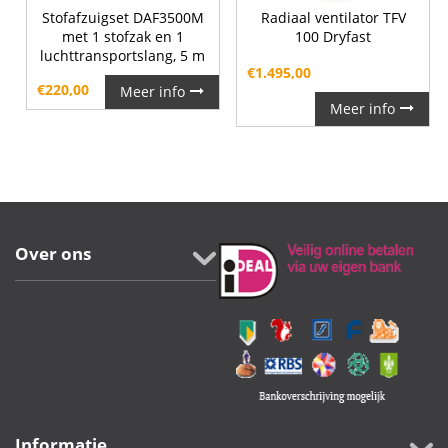
Stofafzuigset DAF3500M
Radiaal ventilator TFV
met 1 stofzak en 1
100 Dryfast
luchttransportslang, 5 m
€
1.495,00
€
220,00
Meer info
Meer info
Over ons
Informatie