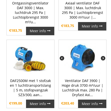
Ontgassingsventilator
Axiaal ventilator DAF
DAF 3000 | Max.
3000 | Max. luchtdruk
luchtdruk 295 Pa |
295 Pa | Luchtopbrengst
Luchtopbrengst 3000
3000 m³/uur |...
m³/u...
€
183,75
Meer info
€
183,75
Meer info
DAF2500M met 1 stofzak
Ventilator DAF 3900 |
en 1 luchttransportslang
Hoge druk 3700 m³/uur |
| 5 m, stofopvangzak
Luchtdruk max. 280 Pa |
SZ3/300, aan...
Dryfast Axi...
€
199,00
€
203,40
Meer info
Meer info