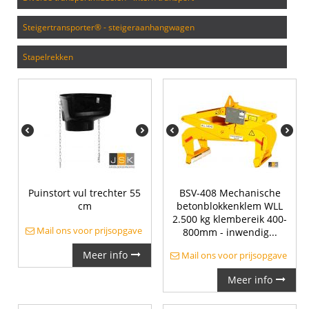
steigertransporter® - steigeraanhangwagen
stapelrekken
Puinstort vul trechter 55
BSV-408 Mechanische
cm
betonblokkenklem WLL
2.500 kg klembereik 400-
Mail ons voor prijsopgave
800mm - inwendig...
Meer info
Mail ons voor prijsopgave
Meer info