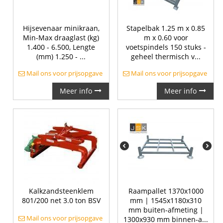
Hijsevenaar minikraan,
Stapelbak 1.25 m x 0.85
Min-Max draaglast (kg)
m x 0.60 voor
1.400 - 6.500, Lengte
voetspindels 150 stuks -
(mm) 1.250 - ...
geheel thermisch v...
Mail ons voor prijsopgave
Mail ons voor prijsopgave
Meer info
Meer info
Kalkzandsteenklem
Raampallet 1370x1000
801/200 net 3.0 ton BSV
mm | 1545x1180x310
mm buiten-afmeting |
Mail ons voor prijsopgave
1300x930 mm binnen-a...