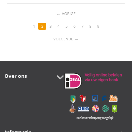
←
VORIGE
1
2
3
4
5
6
7
8
9
→
VOLGENDE
Over ons