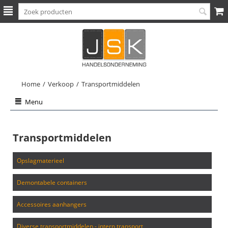
Home
/
Verkoop
/
Transportmiddelen
Menu
Transportmiddelen
opslagmaterieel
demontabele containers
accessoires aanhangers
diverse transportmiddelen - intern transport