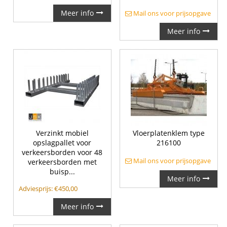
Meer info
Mail ons voor prijsopgave
Meer info
Verzinkt mobiel
Vloerplatenklem type
opslagpallet voor
216100
verkeersborden voor 48
Mail ons voor prijsopgave
verkeersborden met
buisp...
Meer info
Adviesprijs:
€
450,00
Meer info