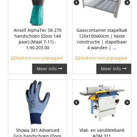
Ansell AlphaTec 58-270
Gaascontainer stapelbak
handschoen (Doos 144
120x100x60cm | Vaste
paar) (Maat 7-11) -
constructie | stapelbaar
1.90.203.00
4 wanden | ...
Mail ons voor prijsopgave
Mail ons voor prijsopgave
Meer info
Meer info
Showa 341 Advanced
Vlak- en vandiktebank
Grip handschoen (Doos
ADM 311