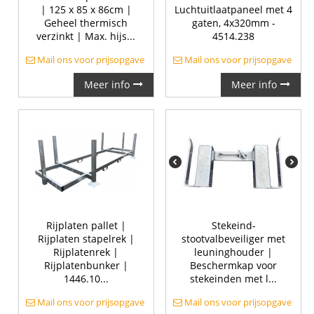
| 125 x 85 x 86cm |
Luchtuitlaatpaneel met 4
Geheel thermisch
gaten, 4x320mm -
verzinkt | Max. hijs...
4514.238
Mail ons voor prijsopgave
Mail ons voor prijsopgave
Meer info
Meer info
Rijplaten pallet |
Stekeind-
Rijplaten stapelrek |
stootvalbeveiliger met
Rijplatenrek |
leuninghouder |
Rijplatenbunker |
Beschermkap voor
1446.10...
stekeinden met l...
Mail ons voor prijsopgave
Mail ons voor prijsopgave