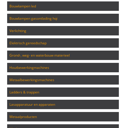
bouwlampen led
bouwlampen gasontlading hqi
verlichting
elektrisch gereedschap
grond-, weg- en waterbouw materieel
houtbewerkingmachines
metaalbewerkingsmachines
ladders & trappen
lasapparatuur en apparaten
metaalproducten