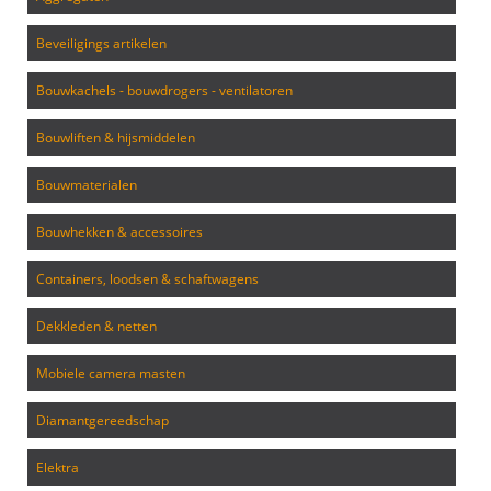
beveiligings artikelen
bouwkachels - bouwdrogers - ventilatoren
bouwliften & hijsmiddelen
bouwmaterialen
bouwhekken & accessoires
containers, loodsen & schaftwagens
dekkleden & netten
mobiele camera masten
diamantgereedschap
elektra