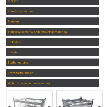
merken
pbm & werkkleding
pompen
steigersystemen & ondersteuningsmateriaal
stukadoor
schilder
stofbeheersing
transportmiddelen
water & bouwplaatsvoorziening