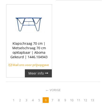
Klapschraag 70 cm |
Metselschraag 70 cm
opklapbaar | Aboma
Gekeurd | 1446.104943
Mail ons voor prijsopgave
Meer info
←
VORIGE
1
2
3
4
5
6
7
8
9
10
11
12
13