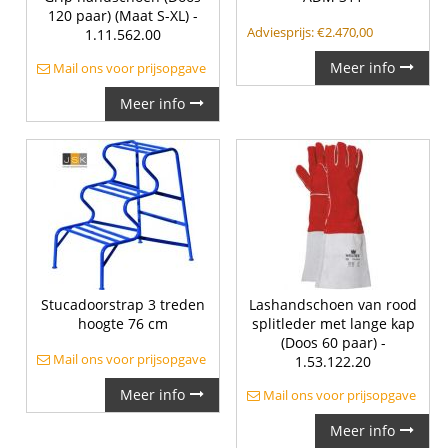
120 paar) (Maat S-XL) -
Adviesprijs:
€
2.470,00
1.11.562.00
Meer info
Mail ons voor prijsopgave
Meer info
Stucadoorstrap 3 treden
Lashandschoen van rood
hoogte 76 cm
splitleder met lange kap
(Doos 60 paar) -
Mail ons voor prijsopgave
1.53.122.20
Meer info
Mail ons voor prijsopgave
Meer info