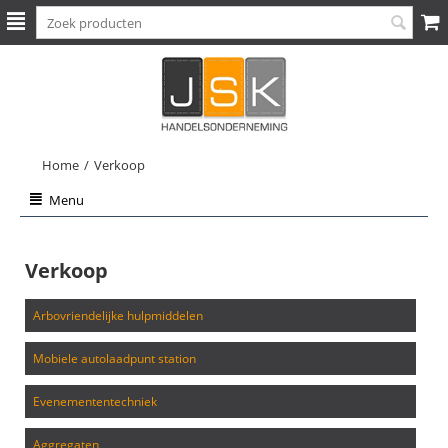
Home
/
Verkoop
Menu
Verkoop
arbovriendelijke hulpmiddelen
mobiele autolaadpunt station
evenemententechniek
aggregaten