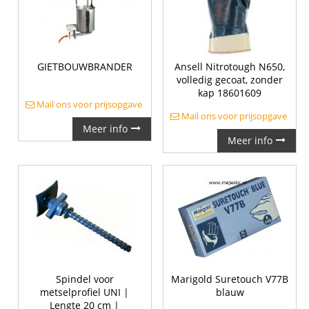
GIETBOUWBRANDER
Ansell Nitrotough N650,
volledig gecoat, zonder
kap 18601609
Mail ons voor prijsopgave
Mail ons voor prijsopgave
Meer info
Meer info
Spindel voor
Marigold Suretouch V77B
metselprofiel UNI |
blauw
Lengte 20 cm |