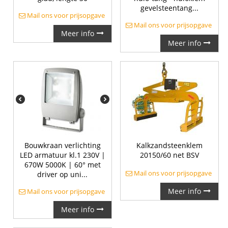
gevelsteentang...
Mail ons voor prijsopgave
Mail ons voor prijsopgave
Meer info
Meer info
Bouwkraan verlichting
Kalkzandsteenklem
LED armatuur kl.1 230V |
20150/60 net BSV
670W 5000K | 60° met
Mail ons voor prijsopgave
driver op uni...
Meer info
Mail ons voor prijsopgave
Meer info