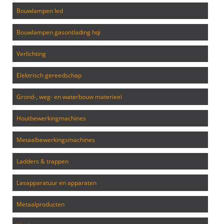
bouwlampen led
bouwlampen gasontlading hqi
verlichting
elektrisch gereedschap
grond-, weg- en waterbouw materieel
houtbewerkingmachines
metaalbewerkingsmachines
ladders & trappen
lasapparatuur en apparaten
metaalproducten