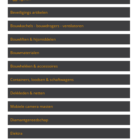
beveiligings artikelen
bouwkachels - bouwdrogers - ventilatoren
bouwliften & hijsmiddelen
bouwmaterialen
bouwhekken & accessoires
containers, loodsen & schaftwagens
dekkleden & netten
mobiele camera masten
diamantgereedschap
elektra