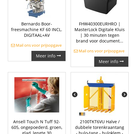
Bernardo Boor-
FHW40300EURHRO |
freesmachine KF 60 INCL.
MasterLock Digitale Kluis
DIGITAAL+AV
| 30 minuten tegen
brand voor document...
Mail ons voor prijsopgave
Mail ons voor prijsopgave
Meer info
Meer info
Ansell Touch N Tuff 92-
2100TKT6VU Halve /
605, ongepoederd, groen,
dubbele torenkraantang
glad, lengte 30
- hulo-tang - huloklem -