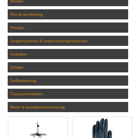
merken
pbm & werkkleding
pompen
steigersystemen & ondersteuningsmateriaal
stukadoor
schilder
stofbeheersing
transportmiddelen
water & bouwplaatsvoorziening