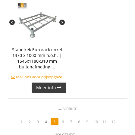
Stapelrek Eurorack enkel
1370 x 1000 mm h.o.h. |
1545x1180x310 mm
buitenafmeting ...
Mail ons voor prijsopgave
Meer info
←
VORIGE
1
2
3
4
5
6
7
8
9
10
11
12
→
VOLGENDE