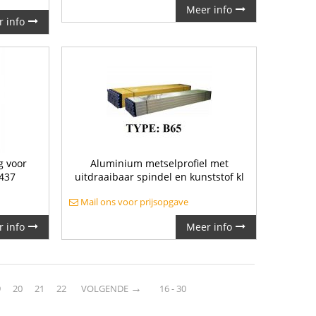
Meer info
 info
g voor
Aluminium metselprofiel met
1437
uitdraaibaar spindel en kunststof kl
Mail ons voor prijsopgave
 info
Meer info
→
9
20
21
22
VOLGENDE
16 - 30