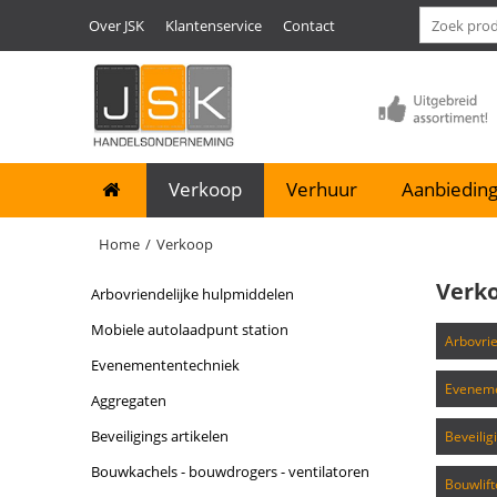
Over JSK
Klantenservice
Contact
Verkoop
Verhuur
Aanbieding
Home
/
Verkoop
Verk
arbovriendelijke hulpmiddelen
mobiele autolaadpunt station
arbovr
evenemententechniek
evenem
aggregaten
beveiligings artikelen
beveili
bouwkachels - bouwdrogers - ventilatoren
bouwlif