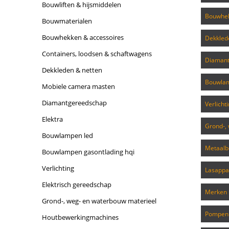
bouwliften & hijsmiddelen
bouwhe
bouwmaterialen
bouwhekken & accessoires
dekkle
containers, loodsen & schaftwagens
diaman
dekkleden & netten
bouwla
mobiele camera masten
diamantgereedschap
verlicht
elektra
grond-
bouwlampen led
metaa
bouwlampen gasontlading hqi
verlichting
lasapp
elektrisch gereedschap
merken
grond-, weg- en waterbouw materieel
pompen
houtbewerkingmachines