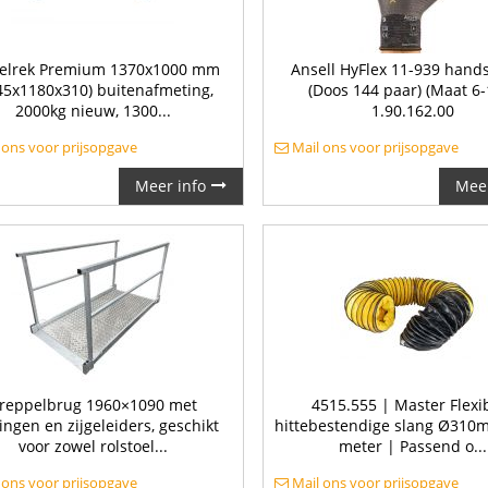
elrek Premium 1370x1000 mm
Ansell HyFlex 11-939 han
45x1180x310) buitenafmeting,
(Doos 144 paar) (Maat 6-
2000kg nieuw, 1300...
1.90.162.00
 ons voor prijsopgave
Mail ons voor prijsopgave
Meer info
Meer
reppelbrug 1960×1090 met
4515.555 | Master Flexi
ingen en zijgeleiders, geschikt
hittebestendige slang Ø310
voor zowel rolstoel...
meter | Passend o...
 ons voor prijsopgave
Mail ons voor prijsopgave