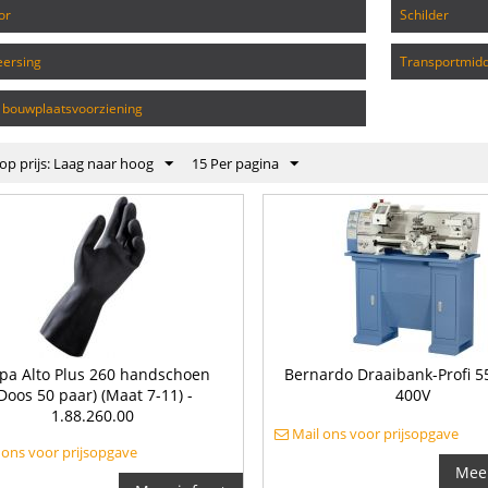
or
schilder
eersing
transportmid
& bouwplaatsvoorziening
op prijs: Laag naar hoog
15 Per pagina
a Alto Plus 260 handschoen
Bernardo Draaibank-Profi 5
Doos 50 paar) (Maat 7-11) -
400V
1.88.260.00
Mail ons voor prijsopgave
 ons voor prijsopgave
Meer