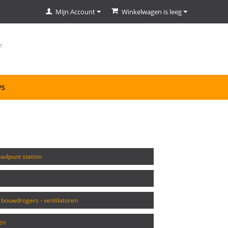
Mijn Account
Winkelwagen is leeg
ws
laadpunt station
- bouwdrogers - ventilatoren
en