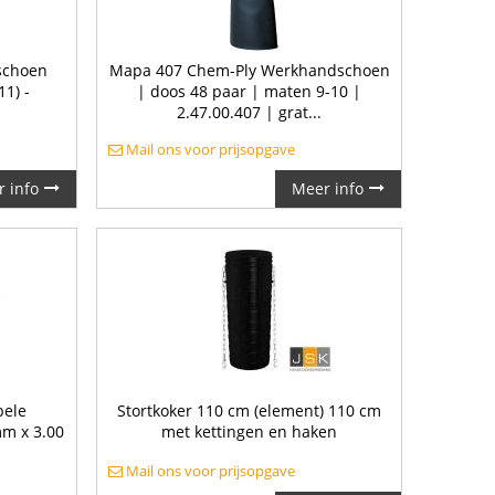
dschoen
Mapa 407 Chem-Ply Werkhandschoen
11) -
| doos 48 paar | maten 9-10 |
2.47.00.407 | grat...
Mail ons voor prijsopgave
 info
Meer info
bele
Stortkoker 110 cm (element) 110 cm
mm x 3.00
met kettingen en haken
Mail ons voor prijsopgave