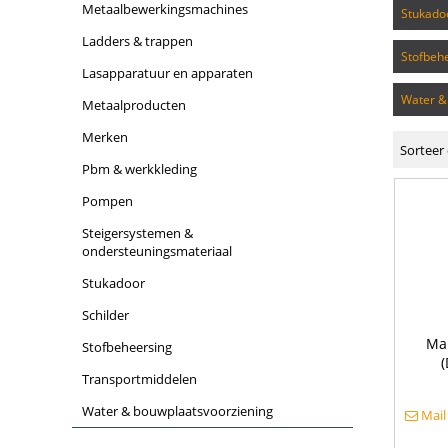
metaalbewerkingsmachines
stukado
ladders & trappen
stofbeh
lasapparatuur en apparaten
water 
metaalproducten
merken
Sorteer 
pbm & werkkleding
pompen
steigersystemen &
ondersteuningsmateriaal
stukadoor
schilder
Map
stofbeheersing
(
transportmiddelen
water & bouwplaatsvoorziening
Mail