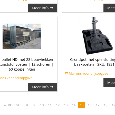
Meer info
Meer
ipallet HD met 28 bouwhekken
Grondpot met spie sluitin
kunststof voeten | 12 schoren |
baakvoeten - SKU: 183
60 koppelingen
Mail ons voor prijsopgave
 ons voor prijsopgave
Meer
Meer info
←
VORIGE
8
9
10
11
12
13
14
15
16
17
18
1