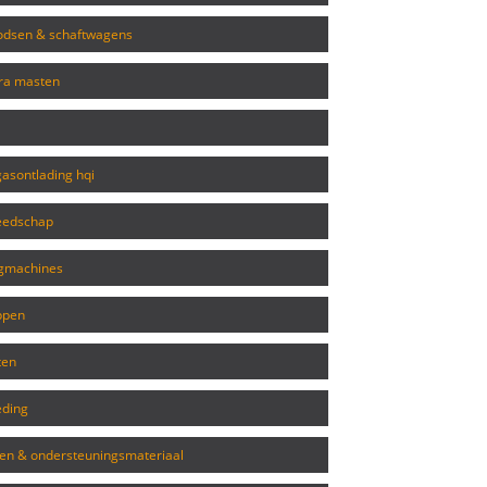
loodsen & schaftwagens
era masten
asontlading hqi
reedschap
ngmachines
appen
ten
eding
men & ondersteuningsmateriaal