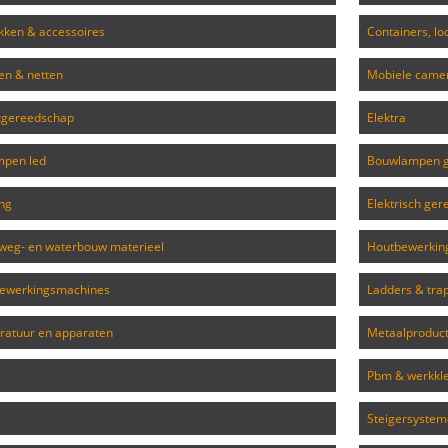
kken & accessoires
containers, 
den & netten
mobiele cam
tgereedschap
elektra
mpen led
bouwlampen g
ing
elektrisch ge
, weg- en waterbouw materieel
houtbewerki
lbewerkingsmachines
ladders & tr
aratuur en apparaten
metaalproduc
pbm & werkkl
steigersyste