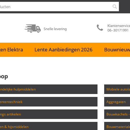
en Elektra
Lente Aanbiedingen 2026
Bouwnieu
oop
iendelijke hulpmiddelen
mobiele auto
ententechniek
aggregaten
gings artikelen
bouwkachels 
ten & hijsmiddelen
bouwmaterial