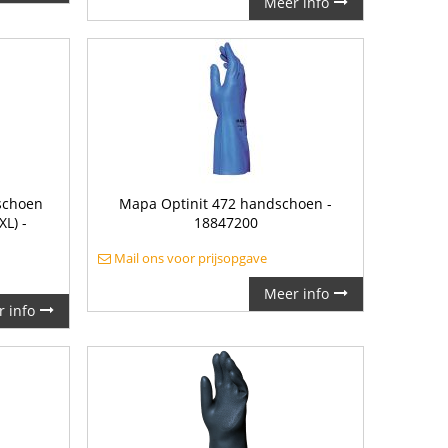
Meer info
schoen
Mapa Optinit 472 handschoen -
XL) -
18847200
Mail ons voor prijsopgave
Meer info
 info