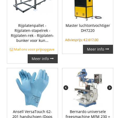
Rijplatenpallet -
Master luchtontvochtiger
Rijplaten-stapelrek -
DH7220
Rijplaten-rek - Rijplaten-
Adviesprijs:
€
2.617,00
bunker voor kun...
Meer info
Mail ons voor prijsopgave
Meer info
Ansell VersaTouch 62-
Bernardo universele
201 handschoen (Doos
freesmachine MFM 230 +