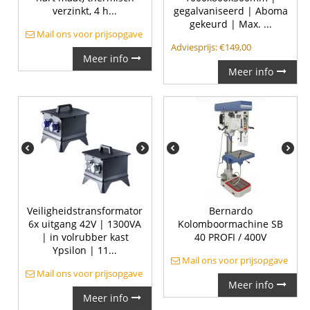
verzinkt, 4 h...
gegalvaniseerd | Aboma
gekeurd | Max. ...
Mail ons voor prijsopgave
Adviesprijs:
€
149,00
Meer info
Meer info
Veiligheidstransformator
Bernardo
6x uitgang 42V | 1300VA
Kolomboormachine SB
| in volrubber kast
40 PROFI / 400V
Ypsilon | 11...
Mail ons voor prijsopgave
Mail ons voor prijsopgave
Meer info
Meer info