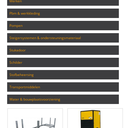
merken
pbm & werkkleding
pompen
steigersystemen & ondersteuningsmateriaal
stukadoor
schilder
stofbeheersing
transportmiddelen
water & bouwplaatsvoorziening