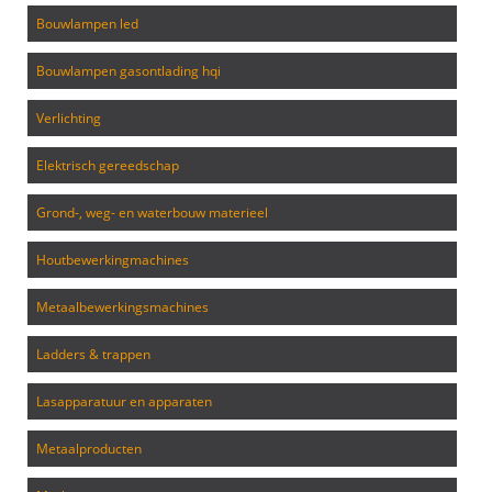
bouwlampen led
bouwlampen gasontlading hqi
verlichting
elektrisch gereedschap
grond-, weg- en waterbouw materieel
houtbewerkingmachines
metaalbewerkingsmachines
ladders & trappen
lasapparatuur en apparaten
metaalproducten