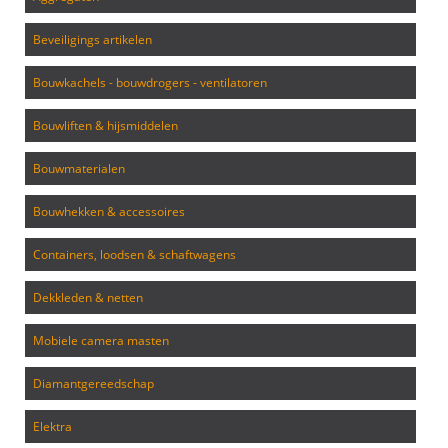
beveiligings artikelen
bouwkachels - bouwdrogers - ventilatoren
bouwliften & hijsmiddelen
bouwmaterialen
bouwhekken & accessoires
containers, loodsen & schaftwagens
dekkleden & netten
mobiele camera masten
diamantgereedschap
elektra