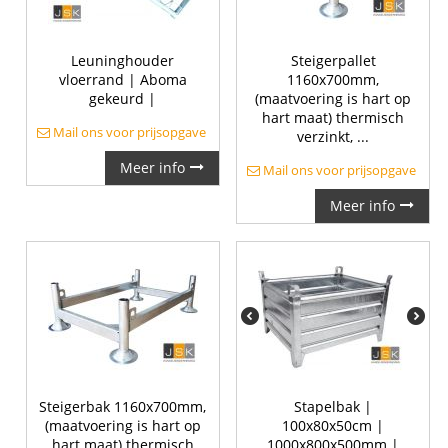
Leuninghouder
Steigerpallet
vloerrand | Aboma
1160x700mm,
gekeurd |
(maatvoering is hart op
hart maat) thermisch
Mail ons voor prijsopgave
verzinkt, ...
Meer info
Mail ons voor prijsopgave
Meer info
Steigerbak 1160x700mm,
Stapelbak |
(maatvoering is hart op
100x80x50cm |
hart maat) thermisch
1000x800x500mm |