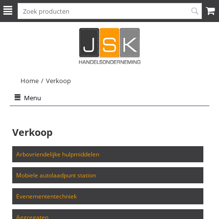
Home
/
Verkoop
Menu
Verkoop
arbovriendelijke hulpmiddelen
mobiele autolaadpunt station
evenemententechniek
aggregaten