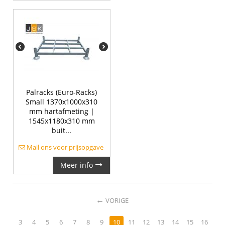
Palracks (Euro-Racks)
Small 1370x1000x310
mm hartafmeting |
1545x1180x310 mm
buit...
Mail ons voor prijsopgave
Meer info
←
VORIGE
3
4
5
6
7
8
9
10
11
12
13
14
15
16