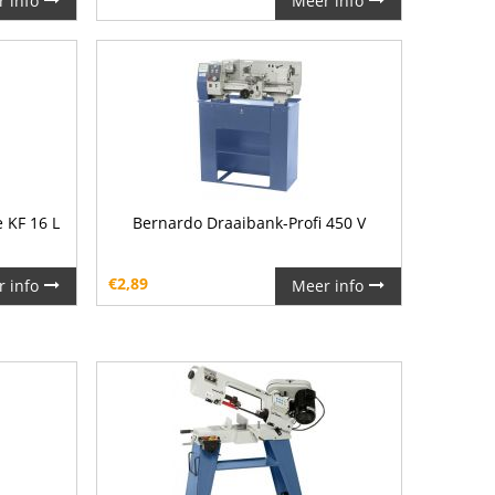
 info
Meer info
 KF 16 L
Bernardo Draaibank-Profi 450 V
€
2,89
 info
Meer info