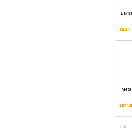
Berna
€
5,34
Meta
€
674,
1 - 8