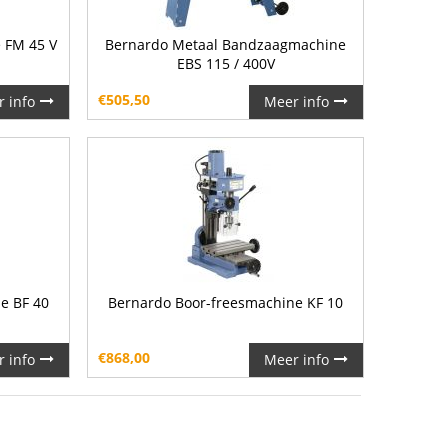
 FM 45 V
Bernardo Metaal Bandzaagmachine
EBS 115 / 400V
€
505,50
 info
Meer info
e BF 40
Bernardo Boor-freesmachine KF 10
€
868,00
 info
Meer info