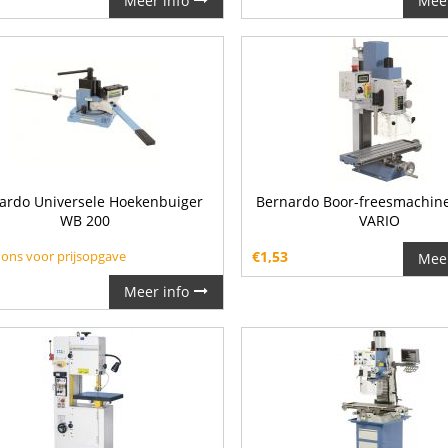
Meer info
Meer
ardo Universele Hoekenbuiger
Bernardo Boor-freesmachine
WB 200
VARIO
 ons voor prijsopgave
€
1,53
Meer
Meer info