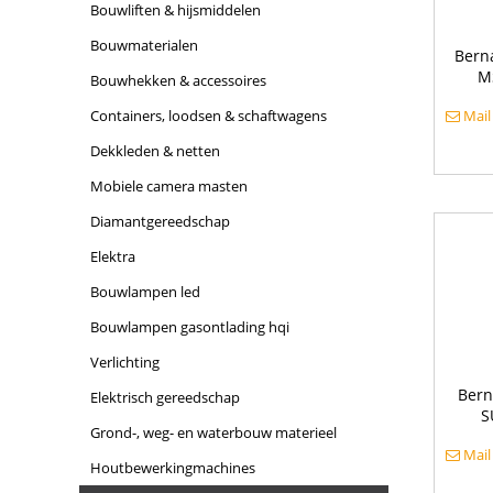
bouwliften & hijsmiddelen
bouwmaterialen
Bern
MS
bouwhekken & accessoires
containers, loodsen & schaftwagens
Mail
dekkleden & netten
mobiele camera masten
diamantgereedschap
elektra
bouwlampen led
bouwlampen gasontlading hqi
verlichting
Bern
elektrisch gereedschap
S
grond-, weg- en waterbouw materieel
Mail
houtbewerkingmachines