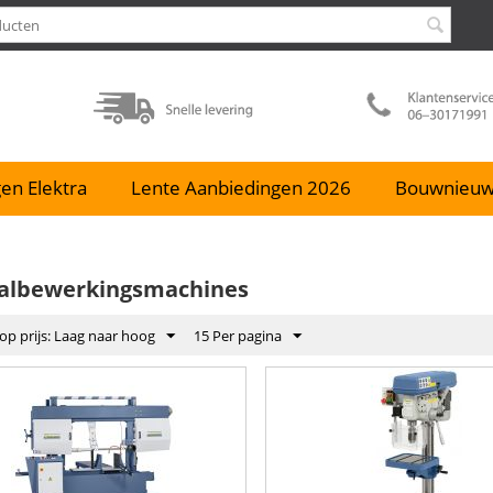
en Elektra
Lente Aanbiedingen 2026
Bouwnieu
albewerkingsmachines
op prijs: Laag naar hoog
15 Per pagina