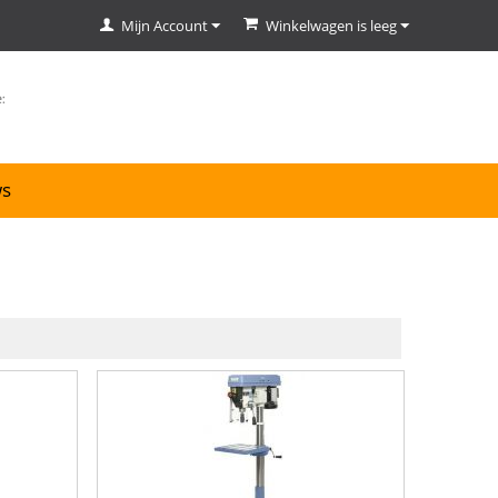
Mijn Account
Winkelwagen is leeg
ws