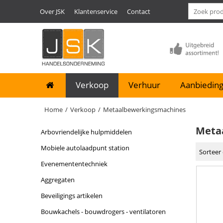
Over JSK
Klantenservice
Contact
Verkoop
Verhuur
Aanbieding
Home
/
Verkoop
/
Metaalbewerkingsmachines
Meta
arbovriendelijke hulpmiddelen
mobiele autolaadpunt station
Sorteer 
evenemententechniek
aggregaten
beveiligings artikelen
bouwkachels - bouwdrogers - ventilatoren