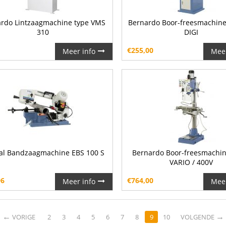
rdo Lintzaagmachine type VMS
Bernardo Boor-freesmachine
310
DIGI
€
255,00
Meer info
Meer
al Bandzaagmachine EBS 100 S
Bernardo Boor-freesmachin
VARIO / 400V
96
€
764,00
Meer info
Meer
←
→
VORIGE
2
3
4
5
6
7
8
9
10
VOLGENDE