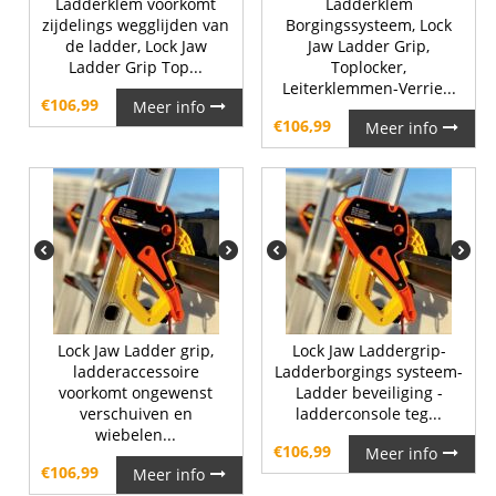
Ladderklem voorkomt
Ladderklem
zijdelings wegglijden van
Borgingssysteem, Lock
de ladder, Lock Jaw
Jaw Ladder Grip,
Ladder Grip Top...
Toplocker,
Leiterklemmen-Verrie...
€
106,99
Meer info
€
106,99
Meer info
Lock Jaw Ladder grip,
Lock Jaw Laddergrip-
ladderaccessoire
Ladderborgings systeem-
voorkomt ongewenst
Ladder beveiliging -
verschuiven en
ladderconsole teg...
wiebelen...
€
106,99
Meer info
€
106,99
Meer info