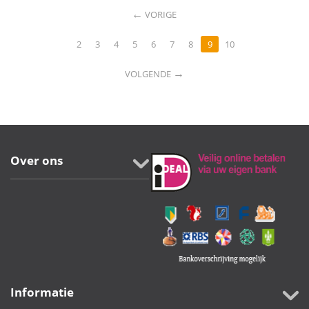
←
VORIGE
2
3
4
5
6
7
8
9
10
→
VOLGENDE
Over ons
Informatie