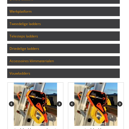
werkplatform
tweedelige ladders
telesteps ladders
driedelige ladders
accessoires klimmaterialen
vouwladders