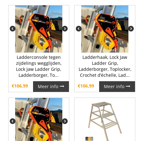
Ladderconsole tegen
Ladderhaak, Lock Jaw
zijdelings wegglijden,
Ladder Grip,
Lock Jaw Ladder Grip,
Ladderborger, Toplocker,
Ladderborger, To...
Crochet d’échelle, Lad...
€
106,99
€
106,99
Meer info
Meer info