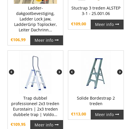
Ladder-
Stuctrap 3 treden ALSTEP
dakgootbevestiging,
3-1 - 25.001.06
Ladder Lock Jaw,
€
109,00
LadderGrip Toplocker,
Meer info
Leiter Dachrinn...
€
106,99
Meer info
Trap dubbel
Solide Bordestrap 2
professioneel 2x3 treden
treden
Eurostairs | 2x3 treden
€
113,00
dubbele trap | Voldo...
Meer info
€
109,95
Meer info