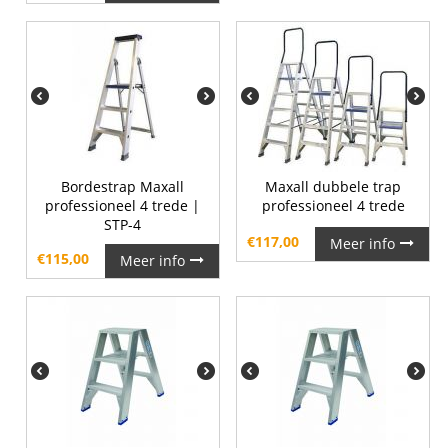
Bordestrap Maxall
Maxall dubbele trap
professioneel 4 trede |
professioneel 4 trede
STP-4
€
117,00
Meer info
€
115,00
Meer info