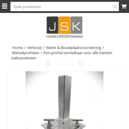
Home
/
Verkoop
/
Water & Bouwplaatsvoorziening
/
Metselprofielen
/
Kim-profiel verstelbaar voor alle merken
kalkzandsteen
24
van
98