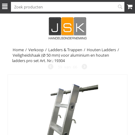
Home
/
Verkoop
/
Ladders & Trappen
/
Houten Ladders
/
Veiligheidshaak (Ø 50 mm) voor aluminium en houten
ladders pro set Art. Nr.: 19304
59
van
66