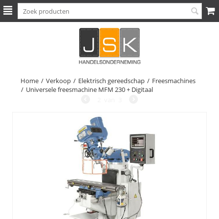
Home
/
Verkoop
/
Elektrisch gereedschap
/
Freesmachines
/
Universele freesmachine MFM 230 + Digitaal
2
van
3