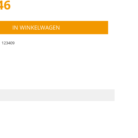
46
IN WINKELWAGEN
123409