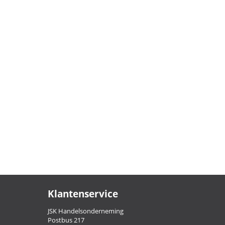
Klantenservice
JSK Handelsonderneming
Postbus 217