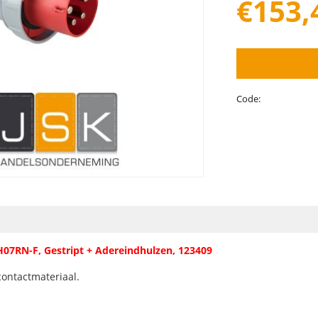
€
153,
Code:
H07RN-F, Gestript + Adereindhulzen, 123409
contactmateriaal.