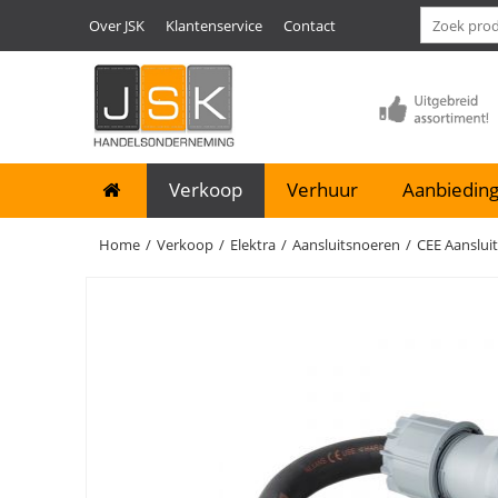
Over JSK
Klantenservice
Contact
Verkoop
Verhuur
Aanbieding
Home
/
Verkoop
/
Elektra
/
Aansluitsnoeren
/
CEE Aanslui