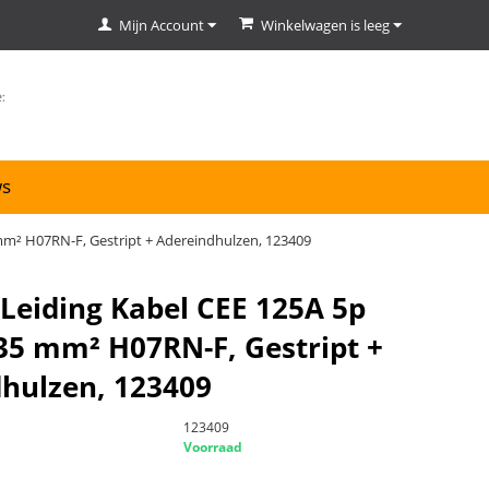
Mijn Account
Winkelwagen is leeg
ws
 mm² H07RN-F, Gestript + Adereindhulzen, 123409
 Leiding Kabel CEE 125A 5p
35 mm² H07RN-F, Gestript +
hulzen, 123409
123409
Voorraad