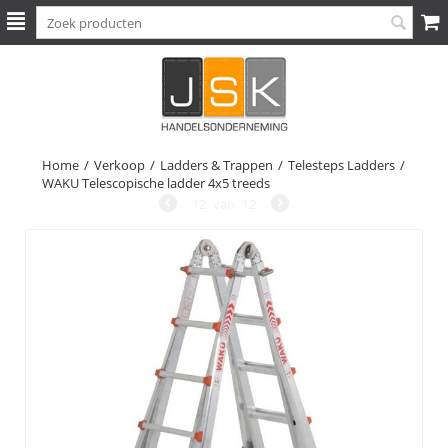
Home
/
Verkoop
/
Ladders & Trappen
/
Telesteps Ladders
/
WAKU Telescopische ladder 4x5 treeds
12
van
12