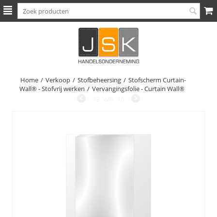
Home
/
Verkoop
/
Stofbeheersing
/
Stofscherm Curtain-
Wall® - Stofvrij werken
/
Vervangingsfolie - Curtain Wall®
13
van
16