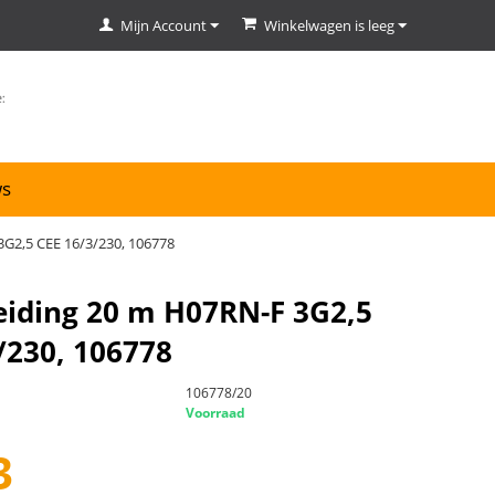
Mijn Account
Winkelwagen is leeg
ws
3G2,5 CEE 16/3/230, 106778
eiding 20 m H07RN-F 3G2,5
/230, 106778
106778/20
Voorraad
3