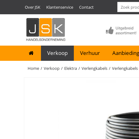
Over JSK
Klantenservice
Contact
Verkoop
Verhuur
Aanbieding
Home
/
Verkoop
/
Elektra
/
Verlengkabels
/
Verlengkabels