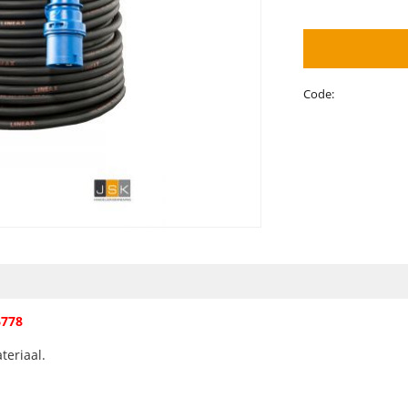
Code:
6778
teriaal.