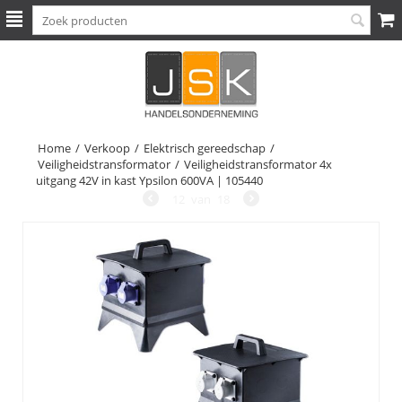
Home
/
Verkoop
/
Elektrisch gereedschap
/
Veiligheidstransformator
/
Veiligheidstransformator 4x
uitgang 42V in kast Ypsilon 600VA | 105440
12
van
18