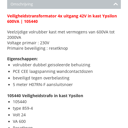
Omschrijving
Veiligheidstransformator 4x uitgang 42V in kast Ypsilon
600VA | 105440
Veelzijdige volrubber kast met vermogens van 600VA tot
2000VA
Voltage primair : 230V
Primaire beveiliging : resetknop
Eigenschappen:
volrubber dubbel geisoleerde behuizing
PCE CEE laagspanning wandcontactdozen
beveiligd tegen overbelasting
5 meter H07RN-F aansluitsnoer
105440 Veiligheidstrafo in kast
Ypsilon
105440
type 859-4
Volt 24
VA 600
Resetknop