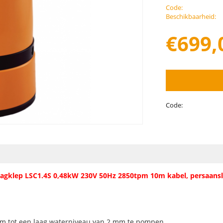
Code:
Beschikbaarheid:
€
699,
Code:
agklep LSC1.4S 0,48kW 230V 50Hz 2850tpm 10m kabel, persaanslui
t om tot een laag waterniveau van 2 mm te pompen.