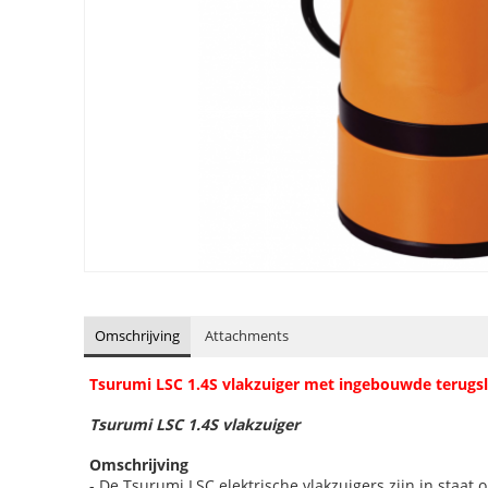
Omschrijving
Attachments
Tsurumi LSC 1.4S vlakzuiger met ingebouwde terugsl
Tsurumi LSC 1.4S vlakzuiger
Omschrijving
- De Tsurumi LSC elektrische vlakzuigers zijn in staa