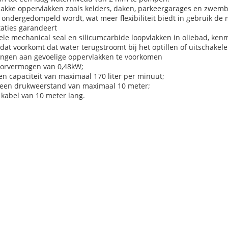
 vlakke oppervlakken zoals kelders, daken, parkeergarages en zwem
g ondergedompeld wordt, wat meer flexibiliteit biedt in gebruik d
aties garandeert
bele mechanical seal en silicumcarbide loopvlakken in oliebad, 
 dat voorkomt dat water terugstroomt bij het optillen of uitschake
ingen aan gevoelige oppervlakken te voorkomen
otorvermogen van 0,48kW;
n capaciteit van maximaal 170 liter per minuut;
en een drukweerstand van maximaal 10 meter;
 kabel van 10 meter lang.