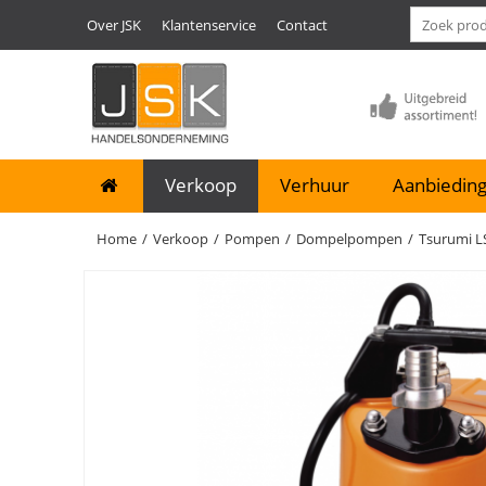
Over JSK
Klantenservice
Contact
Verkoop
Verhuur
Aanbieding
Home
/
Verkoop
/
Pompen
/
Dompelpompen
/
Tsurumi LS