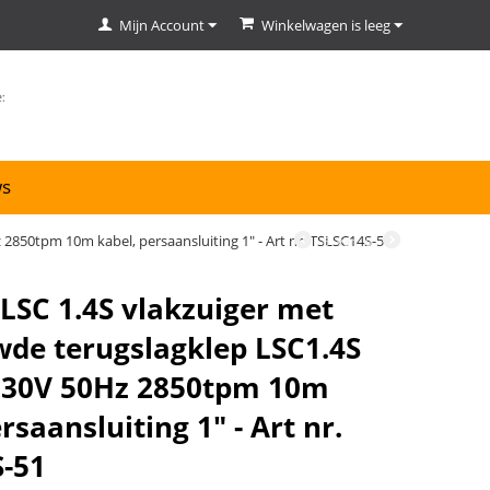
Mijn Account
Winkelwagen is leeg
ws
2850tpm 10m kabel, persaansluiting 1" - Art nr. TSLSC14S-51
6
van
9
LSC 1.4S vlakzuiger met
de terugslagklep LSC1.4S
230V 50Hz 2850tpm 10m
rsaansluiting 1" - Art nr.
-51