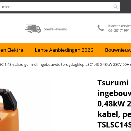
en Elektra
Lente Aanbiedingen 2026
Bouwnieu
C 1.4S vlakzuiger met ingebouwde terugslagklep LSC1.4S 0,48kW 230V 50Hz 
Tsurumi 
ingebouw
0,48kW 
kabel, pe
TSLSC14S