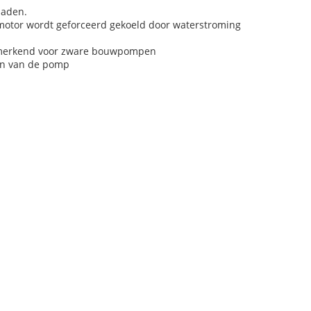
baden.
e motor wordt geforceerd gekoeld door waterstroming
kenmerkend voor zware bouwpompen
len van de pomp